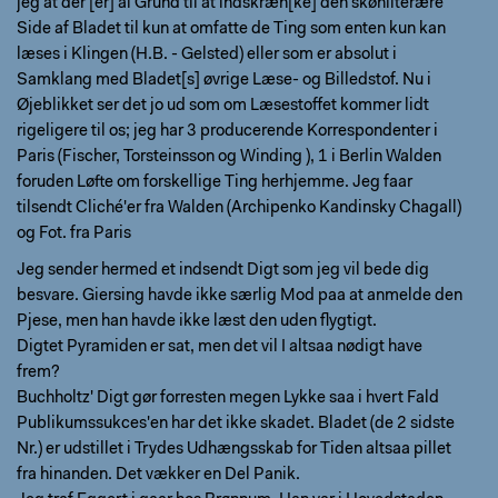
jeg at der [er] al Grund til at indskræn[ke] den skønliterære
Side af Bladet til kun at omfatte de Ting som enten kun kan
læses i Klingen (H.B. - Gelsted) eller som er absolut i
Samklang med Bladet[s] øvrige Læse- og Billedstof. Nu i
Øjeblikket ser det jo ud som om Læsestoffet kommer lidt
rigeligere til os; jeg har 3 producerende Korrespondenter i
Paris (Fischer, Torsteinsson og Winding ), 1 i Berlin Walden
foruden Løfte om forskellige Ting herhjemme. Jeg faar
tilsendt Cliché'er fra Walden (Archipenko Kandinsky Chagall)
og Fot. fra Paris
Jeg sender hermed et indsendt Digt som jeg vil bede dig
besvare. Giersing havde ikke særlig Mod paa at anmelde den
Pjese, men han havde ikke læst den uden flygtigt.
Digtet Pyramiden er sat, men det vil I altsaa nødigt have
frem?
Buchholtz' Digt gør forresten megen Lykke saa i hvert Fald
Publikumssukces'en har det ikke skadet. Bladet (de 2 sidste
Nr.) er udstillet i Trydes Udhængsskab for Tiden altsaa pillet
fra hinanden. Det vækker en Del Panik.