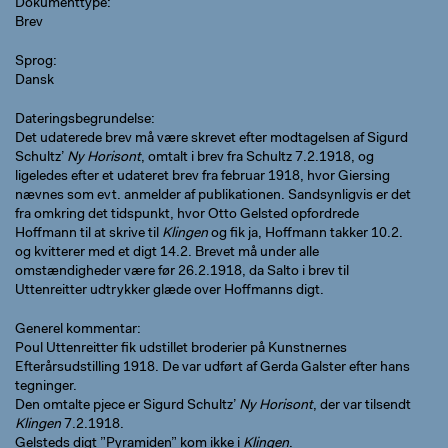
Dokumenttype
Brev
Sprog
Dansk
Dateringsbegrundelse
Det udaterede brev må være skrevet efter modtagelsen af Sigurd
Schultz’
Ny Horisont
, omtalt i brev fra Schultz 7.2.1918, og
ligeledes efter et udateret brev fra februar 1918, hvor Giersing
nævnes som evt. anmelder af publikationen. Sandsynligvis er det
fra omkring det tidspunkt, hvor Otto Gelsted opfordrede
Hoffmann til at skrive til
Klingen
og fik ja, Hoffmann takker 10.2.
og kvitterer med et digt 14.2. Brevet må under alle
omstændigheder være før 26.2.1918, da Salto i brev til
Uttenreitter udtrykker glæde over Hoffmanns digt.
Generel kommentar
Poul Uttenreitter fik udstillet broderier på Kunstnernes
Efterårsudstilling 1918. De var udført af Gerda Galster efter hans
tegninger.
Den omtalte pjece er Sigurd Schultz’
Ny Horisont
, der var tilsendt
Klingen
7.2.1918.
Gelsteds digt ”Pyramiden” kom ikke i
Klingen
.