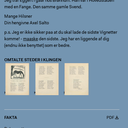
Jeg traf Eggert i gaar hos Brønnum. Han var i Hovedstaden
med en Fange. Den samme gamle Svend.
Mange Hilsner
Din hengivne Axel Salto
p.s. Jeg er ikke sikker paa at du skal lade de sidste Vignetter
komme! -
maaske
den sidste. Jeg har en liggende af dig
(endnu ikke benyttet) som er bedre.
OMTALTE STEDER I KLINGEN
Klingen I, 5, s. 7
Klingen I, 5, s. 8
Klingen I, 5, s. 9
FAKTA
PDF