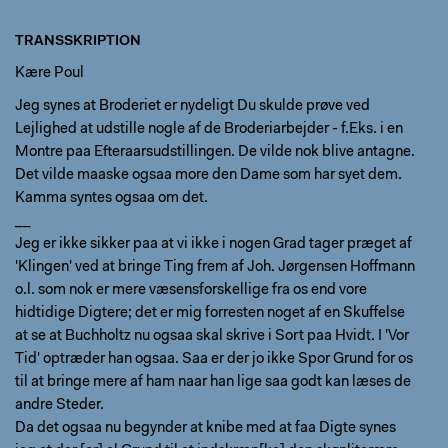
TRANSSKRIPTION
Kære Poul
Jeg synes at Broderiet er nydeligt Du skulde prøve ved
Lejlighed at udstille nogle af de Broderiarbejder - f.Eks. i en
Montre paa Efteraarsudstillingen. De vilde nok blive antagne.
Det vilde maaske ogsaa more den Dame som har syet dem.
Kamma syntes ogsaa om det.
__
Jeg er ikke sikker paa at vi ikke i nogen Grad tager præget af
'Klingen' ved at bringe Ting frem af Joh. Jørgensen Hoffmann
o.l. som nok er mere væsensforskellige fra os end vore
hidtidige Digtere; det er mig forresten noget af en Skuffelse
at se at Buchholtz nu ogsaa skal skrive i Sort paa Hvidt. I 'Vor
Tid' optræder han ogsaa. Saa er der jo ikke Spor Grund for os
til at bringe mere af ham naar han lige saa godt kan læses de
andre Steder.
Da det ogsaa nu begynder at knibe med at faa Digte synes