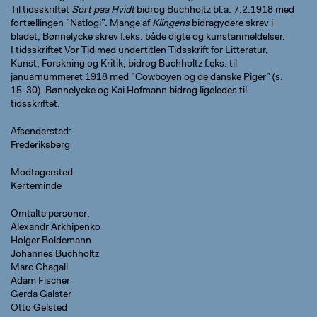
Til tidsskriftet
Sort paa Hvidt
bidrog Buchholtz bl.a. 7.2.1918 med
fortællingen ”Natlogi”. Mange af
Klingens
bidragydere skrev i
bladet, Bønnelycke skrev f.eks. både digte og kunstanmeldelser.
I tidsskriftet Vor Tid med undertitlen Tidsskrift for Litteratur,
Kunst, Forskning og Kritik, bidrog Buchholtz f.eks. til
januarnummeret 1918 med ”Cowboyen og de danske Piger” (s.
15-30). Bønnelycke og Kai Hofmann bidrog ligeledes til
tidsskriftet.
Afsendersted
Frederiksberg
Modtagersted
Kerteminde
Omtalte personer
Alexandr Arkhipenko
Holger Boldemann
Johannes Buchholtz
Marc Chagall
Adam Fischer
Gerda Galster
Otto Gelsted