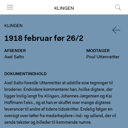
KLINGEN
Menu
Søg
KLINGEN
1918 februar før 26/2
TILBA
AFSENDER
MODTAGER
Axel Salto
Poul Uttenreitter
DOKUMENTINDHOLD
Axel Salto foreslår Uttenreitter at udstille sine tegninger til
broderier. Endvidere kommenterer han, hvilke digtere, der
ligger lovlig langt fra
Klingen
, Johannes Jørgensen og Kai
Hoffmann f.eks., og at han er skuffet over mange digteres
leverancer til andre af tidens tidsskrifter. Endelig følger en
oversigt over løfter fra medarbejdere i ind- og udland, der vil
sende tekster og billeder til kommende numre.