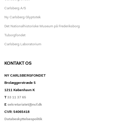
Carlsberg A/S
Ny Carlsberg Glyptotek
Det Nationalhistoriske Museum på Frederiksborg
Tuborgfondet
Carlsberg Laboratorium
KONTAKT OS
NY CARLSBERGFONDET
Brolæggerstræde 5
1211 København K
T
33 11 37 65
E
sekretariatet@ncf.dk
CVR: 54065418
Databeskyttelsespolitik