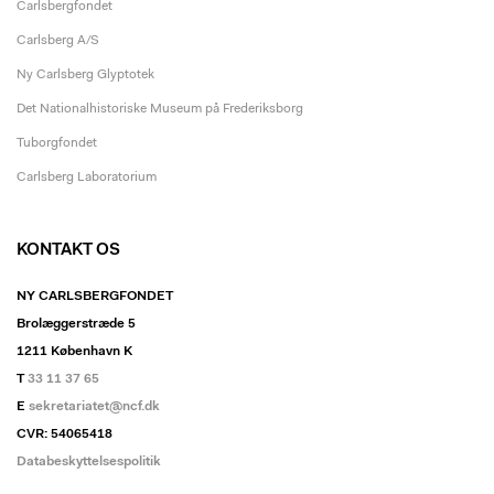
Carlsbergfondet
Carlsberg A/S
Ny Carlsberg Glyptotek
Det Nationalhistoriske Museum på Frederiksborg
Tuborgfondet
Carlsberg Laboratorium
KONTAKT OS
NY CARLSBERGFONDET
Brolæggerstræde 5
1211 København K
T
33 11 37 65
E
sekretariatet@ncf.dk
CVR: 54065418
Databeskyttelsespolitik