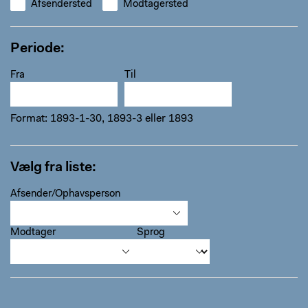
Afsendersted
Modtagersted
Periode
Fra
Til
Format: 1893-1-30, 1893-3 eller 1893
Vælg fra liste
Afsender/Ophavsperson
Modtager
Sprog