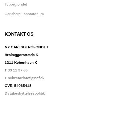
Tuborgfondet
Carlsberg Laboratorium
KONTAKT OS
NY CARLSBERGFONDET
Brolæggerstræde 5
1211 København K
T
33 11 37 65
E
sekretariatet@ncf.dk
CVR: 54065418
Databeskyttelsespolitik