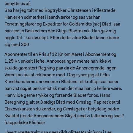
benytte os af.
Saa har jeg talt med Bogtrykker Christensen i Pilestræde.
Han er en udmærket Haandværker og saa var han
Forretningsfører og Expeditør for Goldsmidts [sic] Blad, saa
han ved jo Besked om den Slags Bladteknik. Han gav mig
nogle Tal - kun løseligt. Efter dette vilde Bladet kunne bære
sig med 300
Abonnenter til en Pris af 12 Kr. om Aaret i Abonnement og
1,25 Kr. enkelt Hefte. Annonceringen mente han ikke vi
skulde gøre stort Regning paa da de Annoncerende ingen
Varer kan faa at reklamere med. Dog synes jeg at f.Eks.
Kunsthandlerne annoncerer i Bladene ret kraftigt saa her er
han vist noget pessimistisk men det maa han jo hellere være.
Han vilde gerne trykke og forsende Bladet for os. Hans
Beregning gjalt et 8 sidigt Blad med Omslag. Papiret det til
Elskovskunsten du kender, og Omslaget er betydelig bedre
Kvalitet (for de Annoncerendes Skyld) end vi talte om og saa 2
fotografiske Klichéer
i hvert Hæfte trykt paa særskildt glittet Papir (som i Les