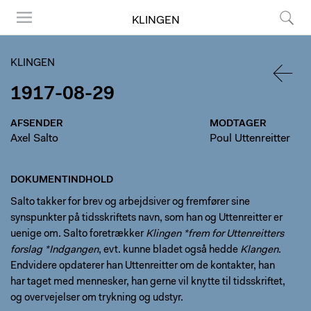
KLINGEN
Menu
Søg
KLINGEN
1917-08-29
TILBA
AFSENDER
MODTAGER
Axel Salto
Poul Uttenreitter
DOKUMENTINDHOLD
Salto takker for brev og arbejdsiver og fremfører sine
synspunkter på tidsskriftets navn, som han og Uttenreitter er
uenige om. Salto foretrækker
Klingen *frem for Uttenreitters
forslag *Indgangen
, evt. kunne bladet også hedde
Klangen
.
Endvidere opdaterer han Uttenreitter om de kontakter, han
har taget med mennesker, han gerne vil knytte til tidsskriftet,
og overvejelser om trykning og udstyr.