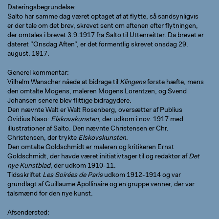
Dateringsbegrundelse
Salto har samme dag været optaget af at flytte, så sandsynligvis
er der tale om det brev, skrevet sent om aftenen efter flytningen,
der omtales i brevet 3.9.1917 fra Salto til Uttenreitter. Da brevet er
dateret ”Onsdag Aften”, er det formentlig skrevet onsdag 29.
august. 1917.
Generel kommentar
Vilhelm Wanscher nåede at bidrage til
Klingens
første hæfte, mens
den omtalte Mogens, maleren Mogens Lorentzen, og Svend
Johansen senere blev flittige bidragydere.
Den nævnte Walt er Walt Rosenberg, oversætter af Publius
Ovidius Naso:
Elskovskunsten
, der udkom i nov. 1917 med
illustrationer af Salto. Den nævnte Christensen er Chr.
Christensen, der trykte
Elskovskunsten
.
Den omtalte Goldschmidt er maleren og kritikeren Ernst
Goldschmidt, der havde været initiativtager til og redaktør af
Det
nye Kunstblad
, der udkom 1910-11.
Tidsskriftet
Les Soirées de Paris
udkom 1912-1914 og var
grundlagt af Guillaume Apollinaire og en gruppe venner, der var
talsmænd for den nye kunst.
Afsendersted