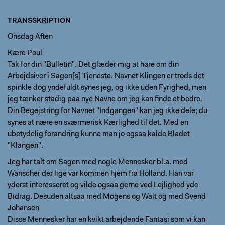
TRANSSKRIPTION
Onsdag Aften
Kære Poul
Tak for din "Bulletin". Det glæder mig at høre om din
Arbejdsiver i Sagen[s] Tjeneste. Navnet Klingen er trods det
spinkle dog yndefuldt synes jeg, og ikke uden Fyrighed, men
jeg tænker stadig paa nye Navne om jeg kan finde et bedre.
Din Begejstring for Navnet "Indgangen" kan jeg ikke dele; du
synes at nære en sværmerisk Kærlighed til det. Med en
ubetydelig forandring kunne man jo ogsaa kalde Bladet
"Klangen".
Jeg har talt om Sagen med nogle Mennesker bl.a. med
Wanscher der lige var kommen hjem fra Holland. Han var
yderst interesseret og vilde ogsaa gerne ved Lejlighed yde
Bidrag. Desuden altsaa med Mogens og Walt og med Svend
Johansen
Disse Mennesker har en kvikt arbejdende Fantasi som vi kan