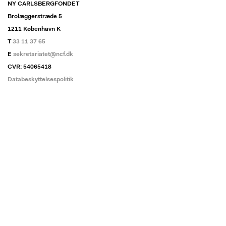
NY CARLSBERGFONDET
Brolæggerstræde 5
1211 København K
T
33 11 37 65
E
sekretariatet@ncf.dk
CVR: 54065418
Databeskyttelsespolitik