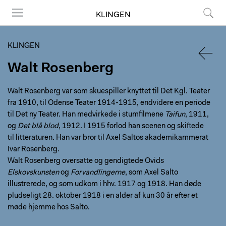
KLINGEN
Menu
Søg
KLINGEN
Walt Rosenberg
TILBA
Walt Rosenberg var som skuespiller knyttet til Det Kgl. Teater
fra 1910, til Odense Teater 1914-1915, endvidere en periode
til Det ny Teater. Han medvirkede i stumfilmene
Taifun
, 1911,
og
Det blå blod
, 1912. I 1915 forlod han scenen og skiftede
til litteraturen. Han var bror til Axel Saltos akademikammerat
Ivar Rosenberg.
Walt Rosenberg oversatte og gendigtede Ovids
Elskovskunsten
og
Forvandlingerne
, som Axel Salto
illustrerede, og som udkom i hhv. 1917 og 1918. Han døde
pludseligt 28. oktober 1918 i en alder af kun 30 år efter et
møde hjemme hos Salto.