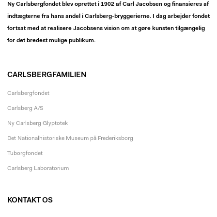
Ny Carlsbergfondet blev oprettet i 1902 af Carl Jacobsen og finansieres af
indtægterne fra hans andel i Carlsberg-bryggerierne. I dag arbejder fondet
fortsat med at realisere Jacobsens vision om at gøre kunsten tilgængelig
for det bredest mulige publikum.
CARLSBERGFAMILIEN
Carlsbergfondet
Carlsberg A/S
Ny Carlsberg Glyptotek
Det Nationalhistoriske Museum på Frederiksborg
Tuborgfondet
Carlsberg Laboratorium
KONTAKT OS