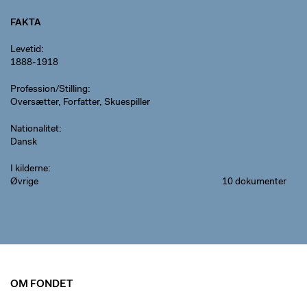
FAKTA
Levetid
1888-1918
Profession/Stilling
Oversætter, Forfatter, Skuespiller
Nationalitet
Dansk
I kilderne
Øvrige
10 dokumenter
OM FONDET