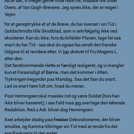
Nu er det, vi meget gerne vilde have tre, maaske fire Sider
Overs. af Van Gogh-Brevene. Jeg synes ikke, der er noget i
Vejen
for at genoptrykke et af de Breve, du har oversat i sin Tid i
Goldschmidts lille Skrotblad, som vi selvfølgelig ikke ved
eksisterer. Kan du ikke, hvis du bifalder Planen, tage fat saa
snart du har Tid - saa skal du ogsaa faa sendt den franske
Udgave til at revidere efter. Vi
har
skrevet til Fru Mogens L.
efter den.
Det førstkommende Hefte er færdigt redigeret, og vi mangler
kun et Foraarsdigt af Bønne, men det kommer i Aften.
Trykningen begynder paa Mandag. Saa det faar du snart.
Lad os snart høre lidt om, hvad du mener.
Poul Henningsen skal maaske ind og være Soldat (hvis han
ikke bliver kasseret); i saa Fald maa
jeg
overtage den løbende
Redaktion. Red.s Adr. bliver dog Henningsen.
Axel arbejder stadig paa
Fresker
Dekorationerne, der bliver
smukke, og Kamma tilbringer sin Tid med at rende fra det
ene Paskontor til det andet.