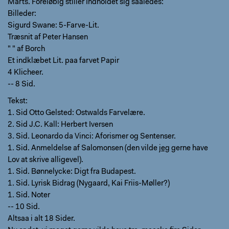
Marts. Foreløbig stiller Indholdet sig saaledes:
Billeder:
Sigurd Swane: 5-Farve-Lit.
Træsnit af Peter Hansen
" " af Borch
Et indklæbet Lit. paa farvet Papir
4 Klicheer.
-- 8 Sid.
Tekst:
1. Sid Otto Gelsted: Ostwalds Farvelære.
2. Sid J.C. Kall: Herbert Iversen
3. Sid. Leonardo da Vinci: Aforismer og Sentenser.
1. Sid. Anmeldelse af Salomonsen (den vilde
jeg
gerne have
Lov at skrive alligevel).
1. Sid. Bønnelycke: Digt fra Budapest.
1. Sid. Lyrisk Bidrag (Nygaard, Kai Friis-Møller?)
1. Sid. Noter
-- 10 Sid.
Altsaa i alt 18 Sider.