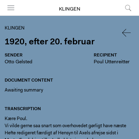
KLINGEN
Menu
Search
KLINGEN
1920, efter 20. februar
BACK
SENDER
RECIPIENT
Otto Gelsted
Poul Uttenreitter
DOCUMENT CONTENT
Awaiting summary
TRANSCRIPTION
Kære Poul.
Vi vilde gerne saa snart som overhovedet gørligt have næste
Hefte redigeret færdigt af Hensyn til Axels afrejse sidst i