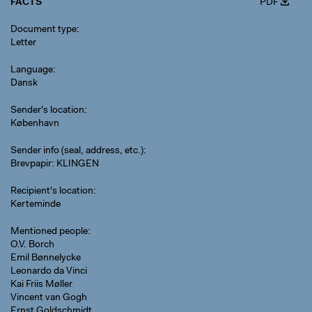
FACTS
PDF
Document type
Letter
Language
Dansk
Sender's location
København
Sender info (seal, address, etc.)
Brevpapir: KLINGEN
Recipient's location
Kerteminde
Mentioned people
O.V. Borch
Emil Bønnelycke
Leonardo da Vinci
Kai Friis Møller
Vincent van Gogh
Ernst Goldschmidt