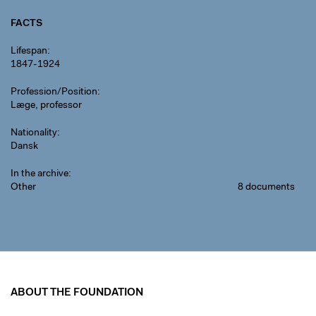
FACTS
Lifespan
1847-1924
Profession/Position
Læge, professor
Nationality
Dansk
In the archive
Other
8 documents
ABOUT THE FOUNDATION