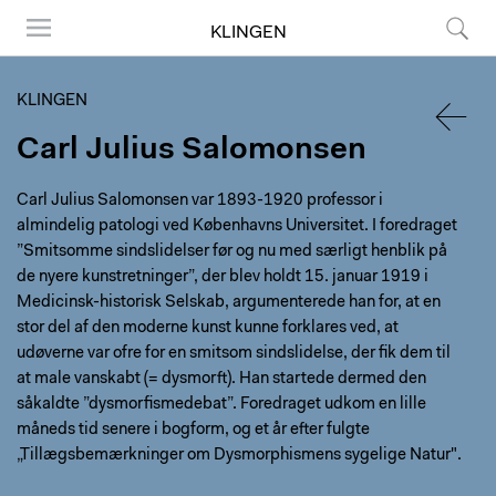
KLINGEN
Menu
Search
KLINGEN
Carl Julius Salomonsen
BACK
Carl Julius Salomonsen var 1893-1920 professor i
almindelig patologi ved Københavns Universitet. I foredraget
”Smitsomme sindslidelser før og nu med særligt henblik på
de nyere kunstretninger”, der blev holdt 15. januar 1919 i
Medicinsk-historisk Selskab, argumenterede han for, at en
stor del af den moderne kunst kunne forklares ved, at
udøverne var ofre for en smitsom sindslidelse, der fik dem til
at male vanskabt (= dysmorft). Han startede dermed den
såkaldte ”dysmorfismedebat”. Foredraget udkom en lille
måneds tid senere i bogform, og et år efter fulgte
„Tillægsbemærkninger om Dysmorphismens sygelige Natur".