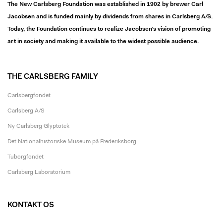
The New Carlsberg Foundation was established in 1902 by brewer Carl
Jacobsen and is funded mainly by dividends from shares in Carlsberg A/S.
Today, the Foundation continues to realize Jacobsen’s vision of promoting
art in society and making it available to the widest possible audience.
THE CARLSBERG FAMILY
Carlsbergfondet
Carlsberg A/S
Ny Carlsberg Glyptotek
Det Nationalhistoriske Museum på Frederiksborg
Tuborgfondet
Carlsberg Laboratorium
KONTAKT OS