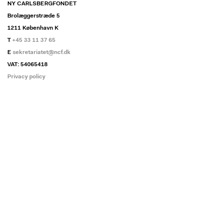
NY CARLSBERGFONDET
Brolæggerstræde 5
1211 København K
T
+45 33 11 37 65
E
sekretariatet@ncf.dk
VAT: 54065418
Privacy policy