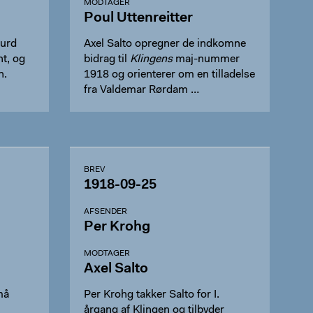
MODTAGER
Poul Uttenreitter
gurd
Axel Salto opregner de indkomne
t, og
bidrag til
Klingens
maj-nummer
n.
1918 og orienterer om en tilladelse
fra Valdemar Rørdam …
BREV
1918-09-25
AFSENDER
Per Krohg
MODTAGER
Axel Salto
må
Per Krohg takker Salto for I.
årgang af Klingen og tilbyder