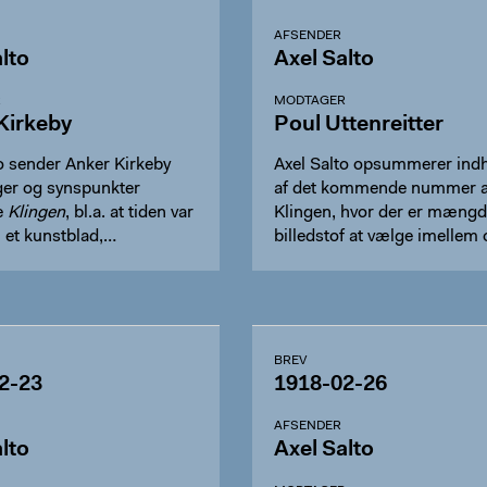
AFSENDER
lto
Axel Salto
R
MODTAGER
Kirkeby
Poul Uttenreitter
o sender Anker Kirkeby
Axel Salto opsummerer indh
ger og synspunkter
af det kommende nummer a
e
Klingen
, bl.a. at tiden var
Klingen, hvor der er mængd
 et kunstblad,…
billedstof at vælge imellem
BREV
2-23
1918-02-26
AFSENDER
lto
Axel Salto