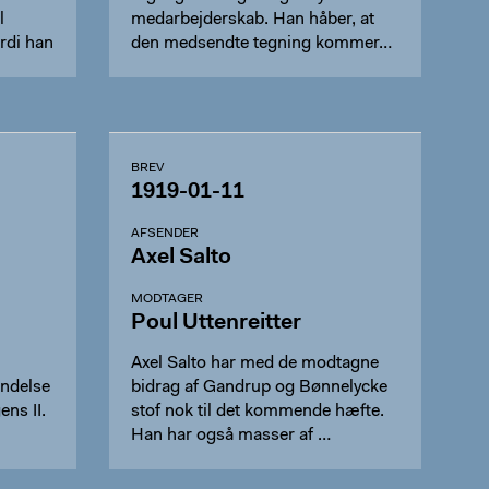
l
medarbejderskab. Han håber, at
ordi han
den medsendte tegning kommer…
BREV
1919-01-11
AFSENDER
Axel Salto
MODTAGER
Poul Uttenreitter
Axel Salto har med de modtagne
indelse
bidrag af Gandrup og Bønnelycke
ns II.
stof nok til det kommende hæfte.
Han har også masser af …