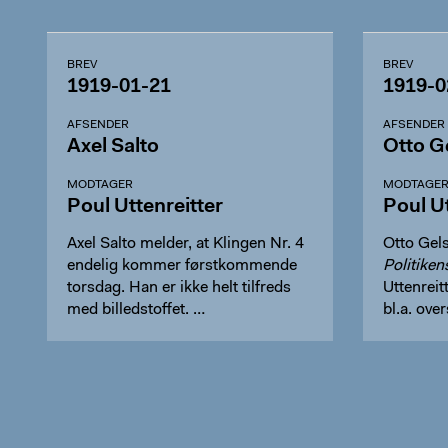
BREV
BREV
1919-01-21
1919-0
AFSENDER
AFSENDER
Axel Salto
Otto G
MODTAGER
MODTAGE
Poul Uttenreitter
Poul Ut
Axel Salto melder, at Klingen Nr. 4
Otto Gel
endelig kommer førstkommende
Politiken
torsdag. Han er ikke helt tilfreds
Uttenreit
med billedstoffet. …
bl.a. ove