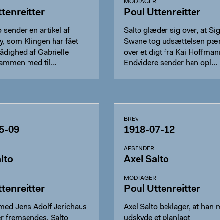
R
MODTAGER
tenreitter
Poul Uttenreitter
o sender en artikel af
Salto glæder sig over, at Si
y, som Klingen har fået
Swane tog udsættelsen pæn
l rådighed af Gabrielle
over et digt fra Kai Hoffman
sammen med til…
Endvidere sender han opl…
BREV
5-09
1918-07-12
AFSENDER
lto
Axel Salto
R
MODTAGER
tenreitter
Poul Uttenreitter
ed Jens Adolf Jerichaus
Axel Salto beklager, at han 
er fremsendes. Salto
udskyde et planlagt