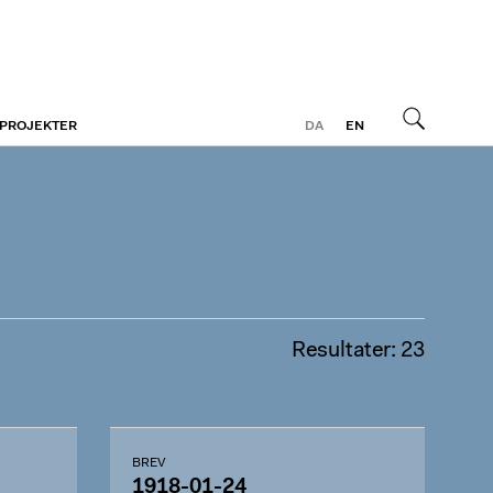
 PROJEKTER
DA
EN
Søg
Resultater: 23
BREV
1918-01-24