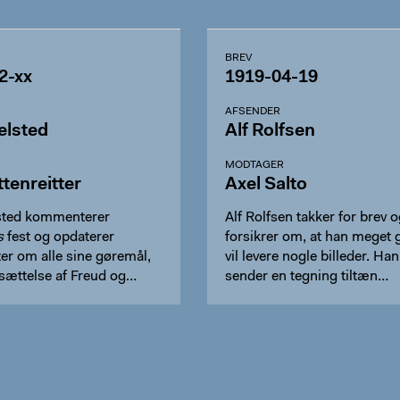
BREV
2-xx
1919-04-19
AFSENDER
elsted
Alf Rolfsen
R
MODTAGER
tenreitter
Axel Salto
sted kommenterer
Alf Rolfsen takker for brev o
s
fest og opdaterer
forsikrer om, at han meget 
ter om alle sine gøremål,
vil levere nogle billeder. Han
rsættelse af Freud og…
sender en tegning tiltæn…