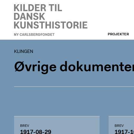
PROJEKTER
KLINGEN
KLINGEN
Øvrige dokumenter
BREV
BREV
1917-08-29
1917-1