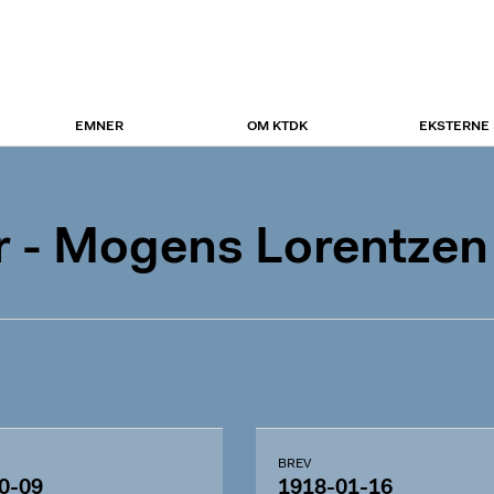
EMNER
OM KTDK
EKSTERNE
 - Mogens Lorentzen
BREV
0-09
1918-01-16