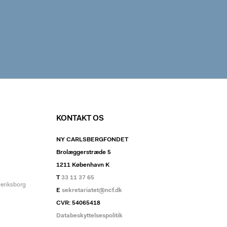
KONTAKT OS
NY CARLSBERGFONDET
Brolæggerstræde 5
1211 København K
T
33 11 37 65
deriksborg
E
sekretariatet@ncf.dk
CVR: 54065418
Databeskyttelsespolitik