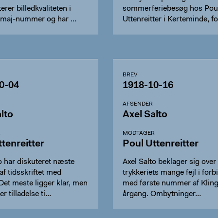
er billedkvaliteten i
sommerferiebesøg hos Pou
 maj-nummer og har …
Uttenreitter i Kerteminde, f
har p…
BREV
0-04
1918-10-16
AFSENDER
lto
Axel Salto
R
MODTAGER
tenreitter
Poul Uttenreitter
o har diskuteret næste
Axel Salto beklager sig over
f tidsskriftet med
trykkeriets mange fejl i forb
Det meste ligger klar, men
med første nummer af Klinge
r tilladelse ti…
årgang. Ombytninger…