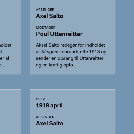
AFSENDER
Axel Salto
MODTAGER
Poul Uttenreitter
oldet
Aksel Salto redegør for indholdet
f
af
Klingens
februarhæfte 1918 og
er af
sender en opsang til Uttenreitter
 o…
og en kraftig opfo…
BREV
1918 april
AFSENDER
Axel Salto