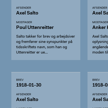
AFSENDER
AFSENDER
Axel Salto
Axel Sa
MODTAGER
MODTAGE
Poul Uttenreitter
Anker 
Salto takker for brev og arbejdsiver
Axel Salt
og fremfører sine synspunkter på
oplysnin
tidsskriftets navn, som han og
angåend
Uttenreitter er ue…
moden til
BREV
BREV
1918-01-30
1918-0
AFSENDER
AFSENDER
Axel Salto
Axel Sa