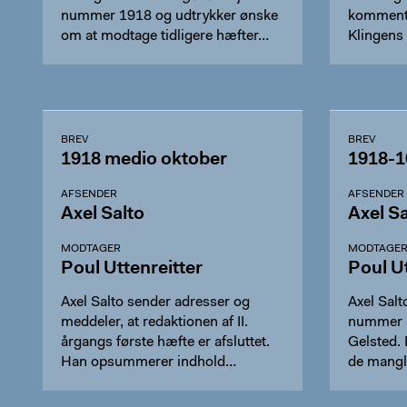
nummer 1918 og udtrykker ønske
kommenter
om at modtage tidligere hæfter…
Klingens
BREV
BREV
1918 medio oktober
1918-1
AFSENDER
AFSENDER
Axel Salto
Axel Sa
MODTAGER
MODTAGE
Poul Uttenreitter
Poul Ut
Axel Salto sender adresser og
Axel Salt
meddeler, at redaktionen af II.
nummer a
årgangs første hæfte er afsluttet.
Gelsted. 
Han opsummerer indhold…
de mangle