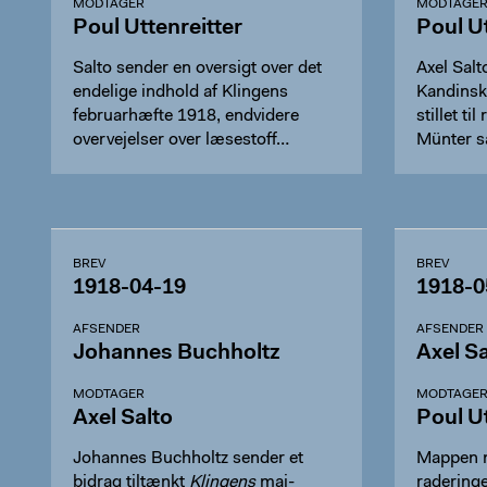
MODTAGER
MODTAGE
Poul Uttenreitter
Poul Ut
Salto sender en oversigt over det
Axel Salt
endelige indhold af Klingens
Kandinsk
februarhæfte 1918, endvidere
stillet ti
overvejelser over læsestoff…
Münter 
BREV
BREV
1918-04-19
1918-0
AFSENDER
AFSENDER
Johannes Buchholtz
Axel Sa
MODTAGER
MODTAGE
Axel Salto
Poul Ut
Johannes Buchholtz sender et
Mappen m
bidrag tiltænkt
Klingens
maj-
radering