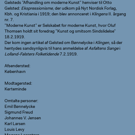
Gelsteds ”Afhandling om moderne Kunst” henviser til Otto
Gelsted:
Ekspressionisme
, der udkom på Nyt Nordisk Forlag,
Kbh. og Kristiania i 1919; den blev annonceret i
Klingens
II. årgang
nr. 7.
”Moderne Kunst” er Selskabet for moderne Kunst, hvor Oluf
Thomsen holdt sit foredrag ”Kunst og smitsom Sindslidelse”
18.2.1919.
Der kom ingen artikel af Gelsted om Bønnelycke i
Klingen
, så der
hentydes sandsynligvis til hans anmeldelse af
Asfaltens Sange
i
Lolland-Falsters Folketidende
7.2.1919.
Afsendersted
København
Modtagersted
Kerteminde
Omtalte personer
Emil Bønnelycke
Sigmund Freud
Johannes V. Jensen
Karl Larsen
Louis Levy