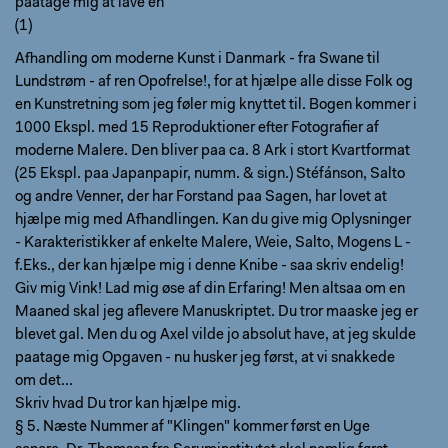
paatage mig at lave en
(1)
Afhandling om moderne Kunst i Danmark - fra Swane til
Lundstrøm - af ren Opofrelse!, for at hjælpe alle disse Folk og
en Kunstretning som jeg føler mig knyttet til. Bogen kommer i
1000 Ekspl. med 15 Reproduktioner efter Fotografier af
moderne Malere. Den bliver paa ca. 8 Ark i stort Kvartformat
(25 Ekspl. paa Japanpapir, numm. & sign.) Stéfánson, Salto
og andre Venner, der har Forstand paa Sagen, har lovet at
hjælpe mig med Afhandlingen. Kan du give mig Oplysninger
- Karakteristikker af enkelte Malere, Weie, Salto, Mogens L -
f.Eks., der kan hjælpe mig i denne Knibe - saa skriv endelig!
Giv mig Vink! Lad mig øse af din Erfaring! Men altsaa om en
Maaned skal jeg aflevere Manuskriptet. Du tror maaske jeg er
blevet gal. Men du og Axel vilde jo absolut have, at jeg skulde
paatage mig Opgaven - nu husker jeg først, at vi snakkede
om det...
Skriv hvad Du tror kan hjælpe mig.
§ 5. Næste Nummer af "Klingen" kommer først en Uge