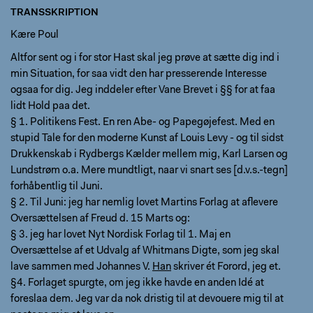
TRANSSKRIPTION
Kære Poul
Altfor sent og i for stor Hast skal jeg prøve at sætte dig ind i
min Situation, for saa vidt den har presserende Interesse
ogsaa for dig. Jeg inddeler efter Vane Brevet i §§ for at faa
lidt Hold paa det.
§ 1. Politikens Fest. En ren Abe- og Papegøjefest. Med en
stupid Tale for den moderne Kunst af Louis Levy - og til sidst
Drukkenskab i Rydbergs Kælder mellem mig, Karl Larsen og
Lundstrøm o.a. Mere mundtligt, naar vi snart ses [d.v.s.-tegn]
forhåbentlig til Juni.
§ 2. Til Juni: jeg har nemlig lovet Martins Forlag at aflevere
Oversættelsen af Freud d. 15 Marts og:
§ 3. jeg har lovet Nyt Nordisk Forlag til 1. Maj en
Oversættelse af et Udvalg af Whitmans Digte, som jeg skal
lave sammen med Johannes V.
Han
skriver ét Forord, jeg et.
§4. Forlaget spurgte, om jeg ikke havde en anden Idé at
foreslaa dem. Jeg var da nok dristig til at devouere mig til at