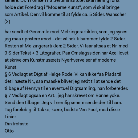
senere. Dr. Thomsen fra Seruminstitutet skal nemlig først
holde det Foredrag i "Moderne Kunst", som vi skal bringe
som Artikel. Den vil komme til at fylde ca. 5 Sider. Wanscher
(2)
har sendt et Genmæle mod Melzingerartiklen, som jeg synes
jeg maa ripostere imod - det vil nok tilsammen fylde 2 Sider.
Resten af Melzingerartiklen: 2 Sider. Vi faar altsaa et Nr. med
9 Sider Tekst + 3 Litografier. Paa Omslagssiden har Axel lovet
at skrive om Kunstmusæets Nyerhvervelser af moderne
Kunst.
§ 6 Vedlagt et Digt af Helge Rode. Vi kan ikke faa Plads til
det i næste Nr., saa maaske bliver jeg nødt til at sende det
tilbage af Hensyn til en eventuel Digtsamling, han forbereder.
§ 7 Vedlagt ogsaa en Art., jeg har skrevet om Bønnelycke.
Send den tilbage. Jeg vil nemlig senere sende den til ham.
Tag foreløbig til Takke, kære, bedste Ven Poul, med disse
Linier.
Din trofaste
Otto