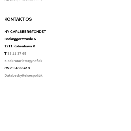
Carlsberg Laboratorium
KONTAKT OS
NY CARLSBERGFONDET
Brolæggerstræde 5
1211 København K
T
33 11 37 65
E
sekretariatet@ncf.dk
CVR: 54065418
Databeskyttelsespolitik