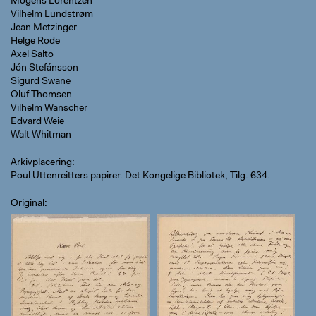
Mogens Lorentzen
Vilhelm Lundstrøm
Jean Metzinger
Helge Rode
Axel Salto
Jón Stefánsson
Sigurd Swane
Oluf Thomsen
Vilhelm Wanscher
Edvard Weie
Walt Whitman
Arkivplacering
Poul Uttenreitters papirer. Det Kongelige Bibliotek, Tilg. 634.
Original