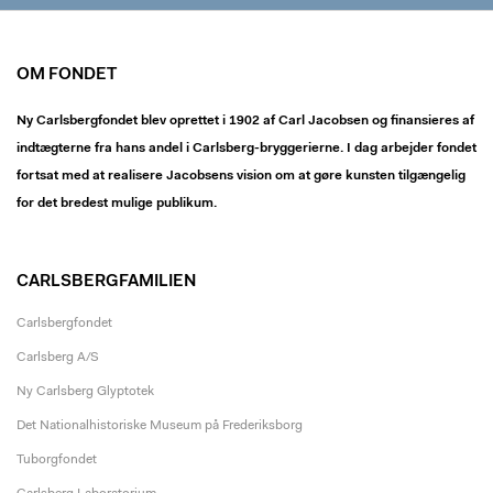
OM FONDET
Ny Carlsbergfondet blev oprettet i 1902 af Carl Jacobsen og finansieres af
indtægterne fra hans andel i Carlsberg-bryggerierne. I dag arbejder fondet
fortsat med at realisere Jacobsens vision om at gøre kunsten tilgængelig
for det bredest mulige publikum.
CARLSBERGFAMILIEN
Carlsbergfondet
Carlsberg A/S
Ny Carlsberg Glyptotek
Det Nationalhistoriske Museum på Frederiksborg
Tuborgfondet