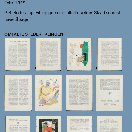
Febr. 1919
P.S. Rodes Digt vil jeg gerne for alle Tilfældes Skyld snarest
have tilbage.
OMTALTE STEDER I KLINGEN
Klingen II, 5, s. 6
Klingen II, 5, s. 7
Klingen II, 5, s. 8
Klingen II, 5, s. 9
Klingen II, 5, s.
Klingen II, 5, s.
Klingen II, 5, s.
Klingen II, 5, s.
10
11
12
13