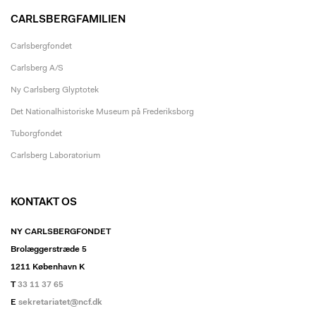
CARLSBERGFAMILIEN
Carlsbergfondet
Carlsberg A/S
Ny Carlsberg Glyptotek
Det Nationalhistoriske Museum på Frederiksborg
Tuborgfondet
Carlsberg Laboratorium
KONTAKT OS
NY CARLSBERGFONDET
Brolæggerstræde 5
1211 København K
T
33 11 37 65
E
sekretariatet@ncf.dk