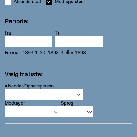
Afsendersted
Modtagersted
Periode
Fra
Til
Format: 1893-1-30, 1893-3 eller 1893
Vælg fra liste
Afsender/Ophavsperson
Modtager
Sprog