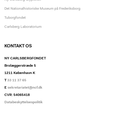
Det Nationalhistoriske Museum på Frederiksborg
Tuborgfondet
Carlsberg Laboratorium
KONTAKT OS
NY CARLSBERGFONDET
Brolæggerstræde 5
1211 København K
T
33 11 37 65
E
sekretariatet@ncf.dk
CVR: 54065418
Databeskyttelsespolitik