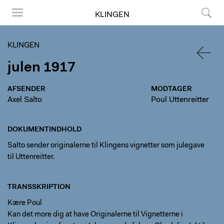
KLINGEN
Menu
Søg
KLINGEN
julen 1917
TILBA
AFSENDER
MODTAGER
Axel Salto
Poul Uttenreitter
DOKUMENTINDHOLD
Salto sender originalerne til Klingens vignetter som julegave
til Uttenreitter.
TRANSSKRIPTION
Kære Poul
Kan det more dig at have Originalerne til Vignetterne i