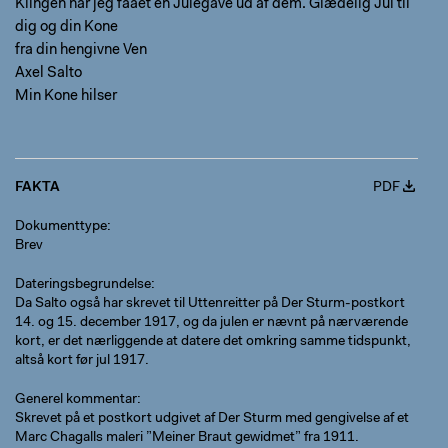
Klingen har jeg faaet en Julegave ud af dem. Glædelig Jul til
dig og din Kone
fra din hengivne Ven
Axel Salto
Min Kone hilser
FAKTA
PDF
Dokumenttype
Brev
Dateringsbegrundelse
Da Salto også har skrevet til Uttenreitter på Der Sturm-postkort
14. og 15. december 1917, og da julen er nævnt på nærværende
kort, er det nærliggende at datere det omkring samme tidspunkt,
altså kort før jul 1917.
Generel kommentar
Skrevet på et postkort udgivet af Der Sturm med gengivelse af et
Marc Chagalls maleri ”Meiner Braut gewidmet” fra 1911.