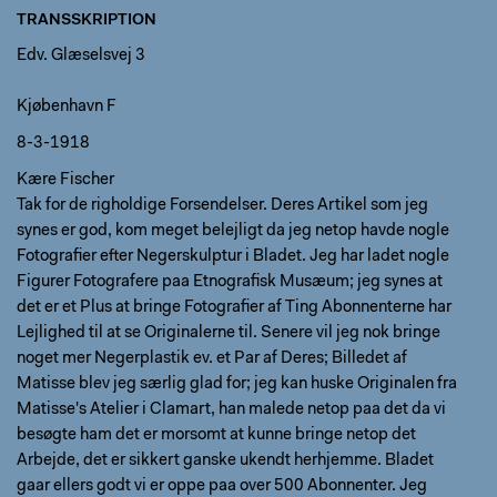
TRANSSKRIPTION
Edv. Glæselsvej 3
Kjøbenhavn F
8-3-1918
Kære Fischer
Tak for de righoldige Forsendelser. Deres Artikel som jeg
synes er god, kom meget belejligt da jeg netop havde nogle
Fotografier efter Negerskulptur i Bladet. Jeg har ladet nogle
Figurer Fotografere paa Etnografisk Musæum; jeg synes at
det er et Plus at bringe Fotografier af Ting Abonnenterne har
Lejlighed til at se Originalerne til. Senere vil jeg nok bringe
noget mer Negerplastik ev. et Par af Deres; Billedet af
Matisse blev jeg særlig glad for; jeg kan huske Originalen fra
Matisse's Atelier i Clamart, han malede netop paa det da vi
besøgte ham det er morsomt at kunne bringe netop det
Arbejde, det er sikkert ganske ukendt herhjemme. Bladet
gaar ellers godt vi er oppe paa over 500 Abonnenter. Jeg