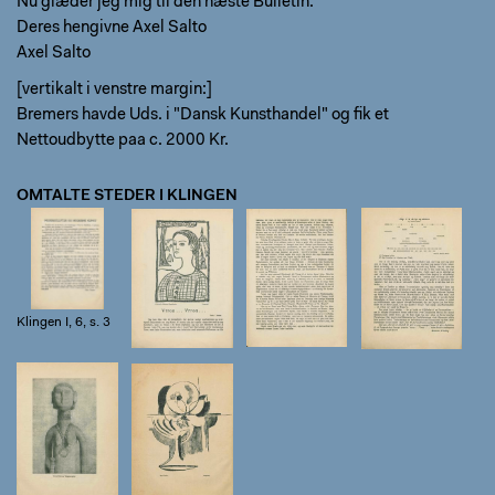
Nu glæder jeg mig til den næste Bulletin.
Deres hengivne Axel Salto
Axel Salto
[vertikalt i venstre margin:]
Bremers havde Uds. i "Dansk Kunsthandel" og fik et
Nettoudbytte paa c. 2000 Kr.
OMTALTE STEDER I KLINGEN
Klingen I, 6, s. 3
Klingen I, 6, s.
Klingen I, 6, s.
Klingen I, 6, s.
11
12
13
Klingen I, 6, s.
Klingen I, 6, s.
14
17