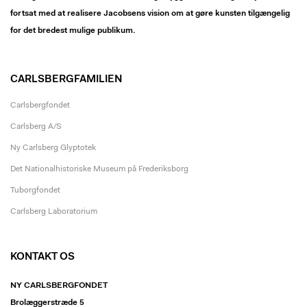
fortsat med at realisere Jacobsens vision om at gøre kunsten tilgængelig
for det bredest mulige publikum.
CARLSBERGFAMILIEN
Carlsbergfondet
Carlsberg A/S
Ny Carlsberg Glyptotek
Det Nationalhistoriske Museum på Frederiksborg
Tuborgfondet
Carlsberg Laboratorium
KONTAKT OS
NY CARLSBERGFONDET
Brolæggerstræde 5