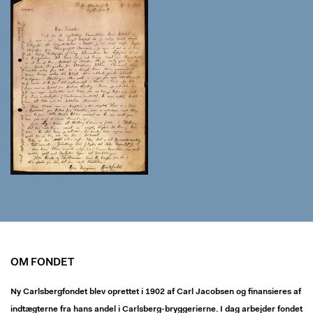
OM FONDET
Ny Carlsbergfondet blev oprettet i 1902 af Carl Jacobsen og finansieres af
indtægterne fra hans andel i Carlsberg-bryggerierne. I dag arbejder fondet