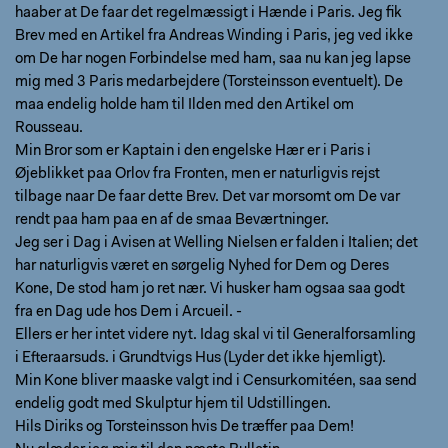
haaber at De faar det regelmæssigt i Hænde i Paris. Jeg fik
Brev med en Artikel fra Andreas Winding i Paris, jeg ved ikke
om De har nogen Forbindelse med ham, saa nu kan jeg lapse
mig med 3 Paris medarbejdere (Torsteinsson eventuelt). De
maa endelig holde ham til Ilden med den Artikel om
Rousseau.
Min Bror som er Kaptain i den engelske Hær er i Paris i
Øjeblikket paa Orlov fra Fronten, men er naturligvis rejst
tilbage naar De faar dette Brev. Det var morsomt om De var
rendt paa ham paa en af de smaa Beværtninger.
Jeg ser i Dag i Avisen at Welling Nielsen er falden i Italien; det
har naturligvis været en sørgelig Nyhed for Dem og Deres
Kone, De stod ham jo ret nær. Vi husker ham ogsaa saa godt
fra en Dag ude hos Dem i Arcueil. -
Ellers er her intet videre nyt. Idag skal vi til Generalforsamling
i Efteraarsuds. i Grundtvigs Hus (Lyder det ikke hjemligt).
Min Kone bliver maaske valgt ind i Censurkomitéen, saa send
endelig godt med Skulptur hjem til Udstillingen.
Hils Diriks og Torsteinsson hvis De træffer paa Dem!