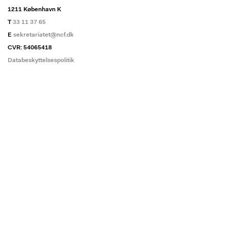
1211 København K
T
33 11 37 65
E
sekretariatet@ncf.dk
CVR: 54065418
Databeskyttelsespolitik