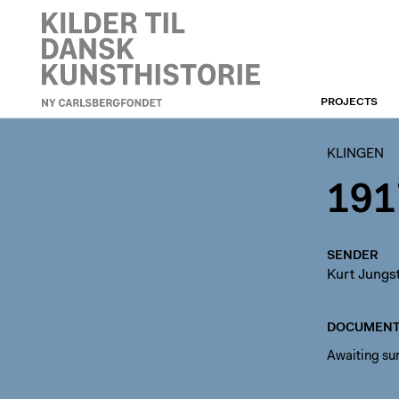
PROJECTS
KLINGEN
KLINGEN
191
SENDER
Kurt Jungs
DOCUMENT
Awaiting s