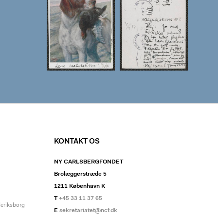
KONTAKT OS
NY CARLSBERGFONDET
Brolæggerstræde 5
1211 København K
T
+45 33 11 37 65
deriksborg
E
sekretariatet@ncf.dk