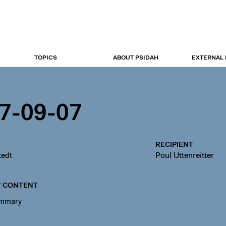
TOPICS
ABOUT PSIDAH
EXTERNAL
7-09-07
RECIPIENT
tedt
Poul Uttenreitter
 CONTENT
ummary