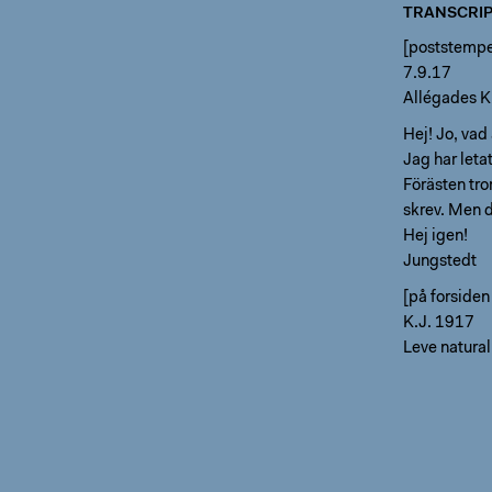
TRANSCRIP
[poststempe
7.9.17
Allégades K
Hej! Jo, vad
Jag har leta
Förästen tro
skrev. Men d
Hej igen!
Jungstedt
[på forsiden
K.J. 1917
Leve natura