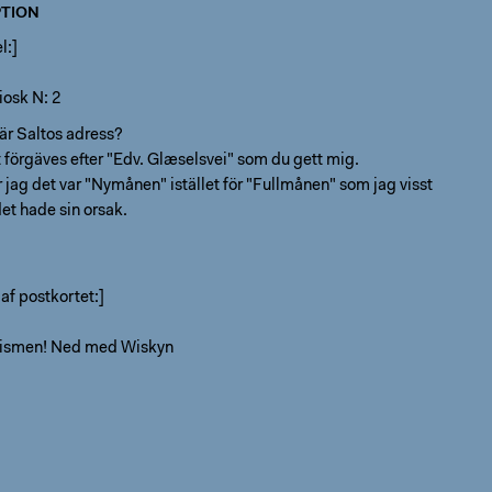
TION
l:]
iosk N: 2
 är Saltos adress?
t förgäves efter "Edv. Glæselsvei" som du gett mig.
r jag det var "Nymånen" istället för "Fullmånen" som jag visst
et hade sin orsak.
 af postkortet:]
lismen! Ned med Wiskyn