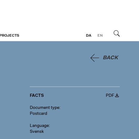
 PROJECTS
DA
EN
Search
BACK
FACTS
PDF
Document type
Postcard
Language
Svensk