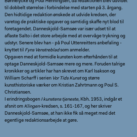
Bønnelycke og Poul Henningsen, da redaktionen blev udvidet
til dobbelt størrelse i forbindelse med starten på 3. årgang.
Den hidtidige redaktion ønskede at udvide kredsen, der
varetog de praktiske opgaver og samtidig skaffe nyt blod til
foretagendet. Danneskjold-Samsøe var især udset til at
aflaste Salto i det store arbejde med at overvåge trykning og
udstyr. Senere blev han - på Poul Uttenreitters anbefaling -
knyttet til
Fyns Venstreblad
som anmelder.
Opgaven med at formidle kunsten kom efterhånden til at
optage Danneskjold-Samsøe mere og mere. Foruden talrige
kronikker og artikler har han skrevet om Karl Isakson og
William Scharff i serien
Vor Tids Kunst
og større
kunsthistoriske værker om Kristian Zahrtmann og Poul S.
Christiansen.
I erindringsbogen
I kunstens tjeneste
, Kbh. 1953, indgår et
afsnit om
Klingen
-kredsen, s. 161-167, og her skriver
Danneskjold-Samsøe, at han ikke fik så meget med det
egentlige redaktionsarbejde at gøre.