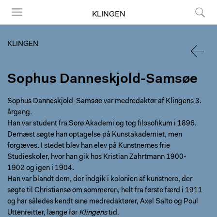
KLINGEN
Menu
Søg
KLINGEN
TILBA
Sophus Danneskjold-Samsøe
Sophus Danneskjold-Samsøe var medredaktør af Klingens 3.
årgang.
Han var student fra Sorø Akademi og tog filosofikum i 1896.
Dernæst søgte han optagelse på Kunstakademiet, men
forgæves. I stedet blev han elev på Kunstnernes frie
Studieskoler, hvor han gik hos Kristian Zahrtmann 1900-
1902 og igen i 1904.
Han var blandt dem, der indgik i kolonien af kunstnere, der
søgte til Christiansø om sommeren, helt fra første færd i 1911
og har således kendt sine medredaktører, Axel Salto og Poul
Uttenreitter, længe før
Klingens
tid.