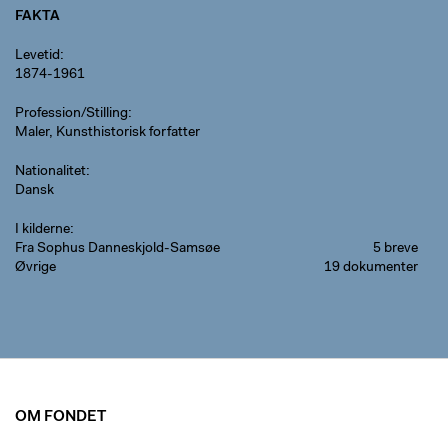
FAKTA
Levetid
1874-1961
Profession/Stilling
Maler, Kunsthistorisk forfatter
Nationalitet
Dansk
I kilderne
Fra Sophus Danneskjold-Samsøe
5 breve
Øvrige
19 dokumenter
OM FONDET