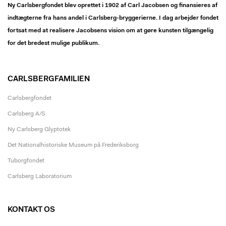
Ny Carlsbergfondet blev oprettet i 1902 af Carl Jacobsen og finansieres af
indtægterne fra hans andel i Carlsberg-bryggerierne. I dag arbejder fondet
fortsat med at realisere Jacobsens vision om at gøre kunsten tilgængelig
for det bredest mulige publikum.
CARLSBERGFAMILIEN
Carlsbergfondet
Carlsberg A/S
Ny Carlsberg Glyptotek
Det Nationalhistoriske Museum på Frederiksborg
Tuborgfondet
Carlsberg Laboratorium
KONTAKT OS