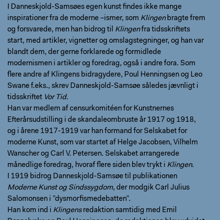
I Danneskjold-Samsøes egen kunst findes ikke mange
inspirationer fra de moderne –ismer, som
Klingen
bragte frem
og forsvarede, men han bidrog til
Klingen
fra tidsskriftets
start, med artikler, vignetter og omslagstegninger, og han var
blandt dem, der gerne forklarede og formidlede
modernismen i artikler og foredrag, også i andre fora. Som
flere andre af Klingens bidragydere, Poul Henningsen og Leo
Swane f.eks., skrev Danneskjold-Samsøe således jævnligt i
tidsskriftet
Vor Tid
.
Han var medlem af censurkomitéen for Kunstnernes
Efterårsudstilling i de skandaleombruste år 1917 og 1918,
og i årene 1917-1919 var han formand for Selskabet for
moderne Kunst, som var startet af Helge Jacobsen, Vilhelm
Wanscher og Carl V. Petersen. Selskabet arrangerede
månedlige foredrag, hvoraf flere siden blev trykt i
Klingen
.
I 1919 bidrog Danneskjold-Samsøe til publikationen
Moderne Kunst og Sindssygdom
, der modgik Carl Julius
Salomonsen i ”dysmorfismedebatten”.
Han kom ind i
Klingens
redaktion samtidig med Emil