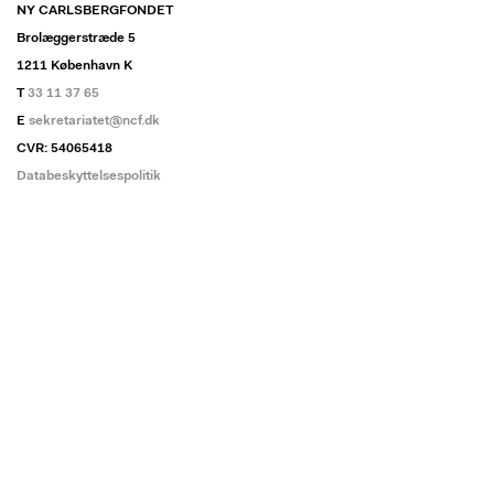
NY CARLSBERGFONDET
Brolæggerstræde 5
1211 København K
T
33 11 37 65
E
sekretariatet@ncf.dk
CVR: 54065418
Databeskyttelsespolitik