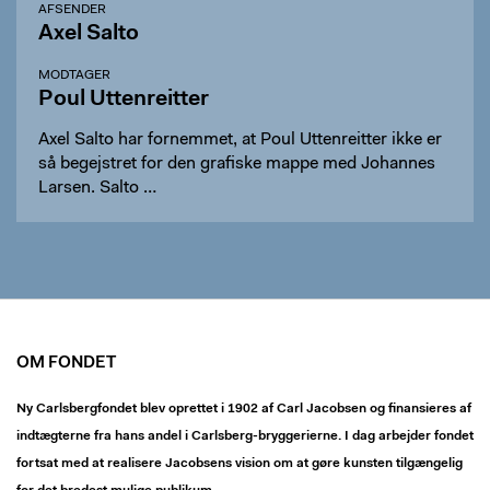
AFSENDER
Axel Salto
MODTAGER
Poul Uttenreitter
Axel Salto har fornemmet, at Poul Uttenreitter ikke er
så begejstret for den grafiske mappe med Johannes
Larsen. Salto …
OM FONDET
Ny Carlsbergfondet blev oprettet i 1902 af Carl Jacobsen og finansieres af
indtægterne fra hans andel i Carlsberg-bryggerierne. I dag arbejder fondet
fortsat med at realisere Jacobsens vision om at gøre kunsten tilgængelig