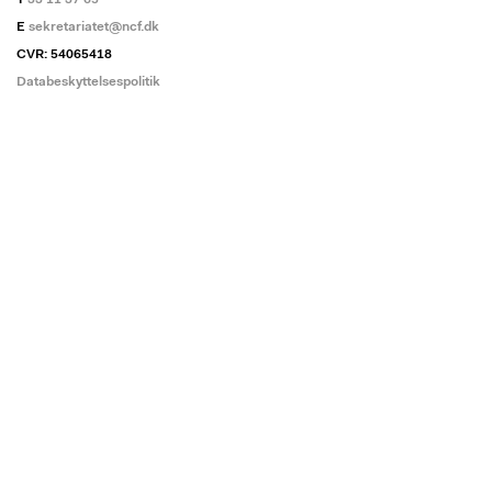
T
33 11 37 65
E
sekretariatet@ncf.dk
CVR: 54065418
Databeskyttelsespolitik