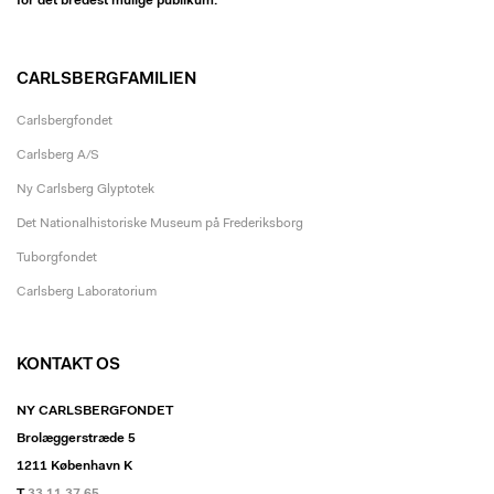
for det bredest mulige publikum.
CARLSBERGFAMILIEN
Carlsbergfondet
Carlsberg A/S
Ny Carlsberg Glyptotek
Det Nationalhistoriske Museum på Frederiksborg
Tuborgfondet
Carlsberg Laboratorium
KONTAKT OS
NY CARLSBERGFONDET
Brolæggerstræde 5
1211 København K