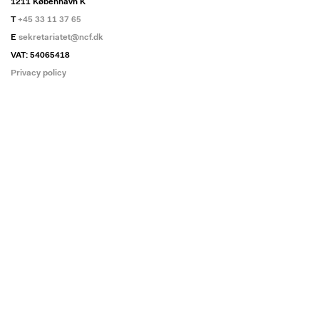
1211 København K
T
+45 33 11 37 65
E
sekretariatet@ncf.dk
VAT: 54065418
Privacy policy