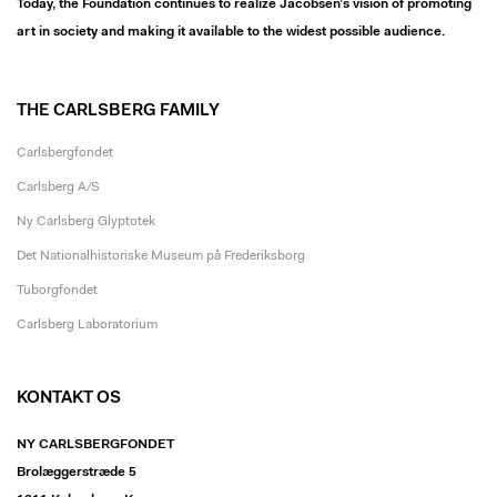
Today, the Foundation continues to realize Jacobsen’s vision of promoting
art in society and making it available to the widest possible audience.
THE CARLSBERG FAMILY
Carlsbergfondet
Carlsberg A/S
Ny Carlsberg Glyptotek
Det Nationalhistoriske Museum på Frederiksborg
Tuborgfondet
Carlsberg Laboratorium
KONTAKT OS
NY CARLSBERGFONDET
Brolæggerstræde 5