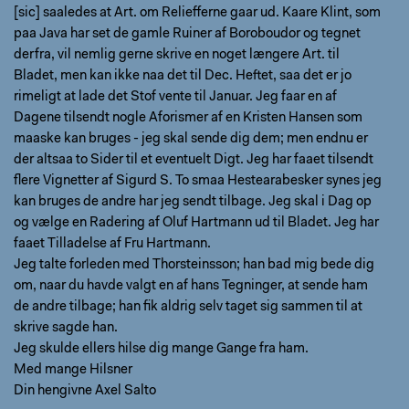
[sic] saaledes at Art. om Reliefferne gaar ud. Kaare Klint, som
paa Java har set de gamle Ruiner af Boroboudor og tegnet
derfra, vil nemlig gerne skrive en noget længere Art. til
Bladet, men kan ikke naa det til Dec. Heftet, saa det er jo
rimeligt at lade det Stof vente til Januar. Jeg faar en af
Dagene tilsendt nogle Aforismer af en Kristen Hansen som
maaske kan bruges - jeg skal sende dig dem; men endnu er
der altsaa to Sider til et eventuelt Digt. Jeg har faaet tilsendt
flere Vignetter af Sigurd S. To smaa Hestearabesker synes jeg
kan bruges de andre har jeg sendt tilbage. Jeg skal i Dag op
og vælge en Radering af Oluf Hartmann ud til Bladet. Jeg har
faaet Tilladelse af Fru Hartmann.
Jeg talte forleden med Thorsteinsson; han bad mig bede dig
om, naar du havde valgt en af hans Tegninger, at sende ham
de andre tilbage; han fik aldrig selv taget sig sammen til at
skrive sagde han.
Jeg skulde ellers hilse dig mange Gange fra ham.
Med mange Hilsner
Din hengivne Axel Salto