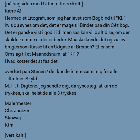
[på bagsiden med Uttenreitters skrift:]
Kære A!
Hermed et Litografi, som jeg har lavet som Bogbind til "Kl.",
hvis du synes om det, det er mage til Bindet paa din Céz bog.
Det er ganske vist i god Tid, men saa kan vi jo altid se, om der
skulde komme et der er bedre. Maaske kunde det ogsaa ev.
bruges som Kasse til en Udgave af Brorson? Eller som
Omslag til et Maanedsnum. af "Kl" ?
Hvad koster det at faa det
overført paa Stenen? det kunde interessere mig for alle
Tilfældes Skyld.
M. H. t. Digtene, jeg sendte dig, da synes jeg, at kan de
trykkes, skal helst de alle 3 trykkes
Malermester
Chr. Jantzen
Skovvej
Ktm.
[vertikalt:]