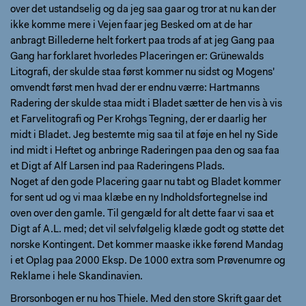
over det ustandselig og da jeg saa gaar og tror at nu kan der
ikke komme mere i Vejen faar jeg Besked om at de har
anbragt Billederne helt forkert paa trods af at jeg Gang paa
Gang har forklaret hvorledes Placeringen er: Grünewalds
Litografi, der skulde staa først kommer nu sidst og Mogens'
omvendt først men hvad der er endnu værre: Hartmanns
Radering der skulde staa midt i Bladet sætter de hen vis à vis
et Farvelitografi og Per Krohgs Tegning, der er daarlig her
midt i Bladet. Jeg bestemte mig saa til at føje en hel ny Side
ind midt i Heftet og anbringe Raderingen paa den og saa faa
et Digt af Alf Larsen ind paa Raderingens Plads.
Noget af den gode Placering gaar nu tabt og Bladet kommer
for sent ud og vi maa klæbe en ny Indholdsfortegnelse ind
oven over den gamle. Til gengæld for alt dette faar vi saa et
Digt af A.L. med; det vil selvfølgelig klæde godt og støtte det
norske Kontingent. Det kommer maaske ikke førend Mandag
i et Oplag paa 2000 Eksp. De 1000 extra som Prøvenumre og
Reklame i hele Skandinavien.
Brorsonbogen er nu hos Thiele. Med den store Skrift gaar det