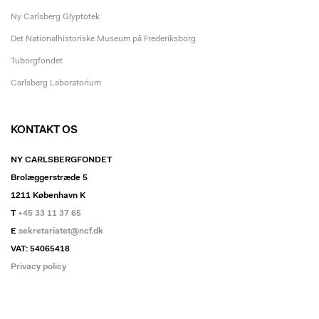
Ny Carlsberg Glyptotek
Det Nationalhistoriske Museum på Frederiksborg
Tuborgfondet
Carlsberg Laboratorium
KONTAKT OS
NY CARLSBERGFONDET
Brolæggerstræde 5
1211 København K
T
+45 33 11 37 65
E
sekretariatet@ncf.dk
VAT: 54065418
Privacy policy