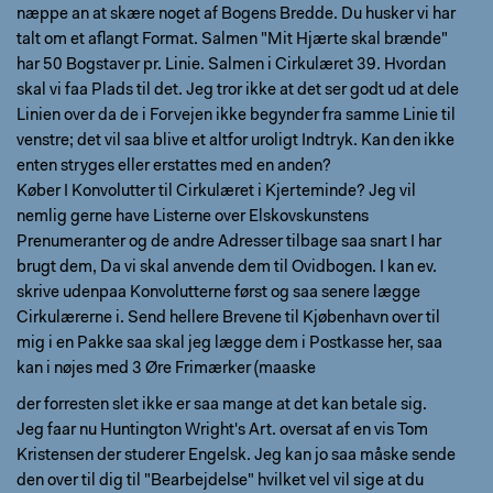
næppe an at skære noget af Bogens Bredde. Du husker vi har
talt om et aflangt Format. Salmen "Mit Hjærte skal brænde"
har 50 Bogstaver pr. Linie. Salmen i Cirkulæret 39. Hvordan
skal vi faa Plads til det. Jeg tror ikke at det ser godt ud at dele
Linien over da de i Forvejen ikke begynder fra samme Linie til
venstre; det vil saa blive et altfor uroligt Indtryk. Kan den ikke
enten stryges eller erstattes med en anden?
Køber I Konvolutter til Cirkulæret i Kjerteminde? Jeg vil
nemlig gerne have Listerne over Elskovskunstens
Prenumeranter og de andre Adresser tilbage saa snart I har
brugt dem, Da vi skal anvende dem til Ovidbogen. I kan ev.
skrive udenpaa Konvolutterne først og saa senere lægge
Cirkulærerne i. Send hellere Brevene til Kjøbenhavn over til
mig i en Pakke saa skal jeg lægge dem i Postkasse her, saa
kan i nøjes med 3 Øre Frimærker (maaske
der forresten slet ikke er saa mange at det kan betale sig.
Jeg faar nu Huntington Wright's Art. oversat af en vis Tom
Kristensen der studerer Engelsk. Jeg kan jo saa måske sende
den over til dig til "Bearbejdelse" hvilket vel vil sige at du