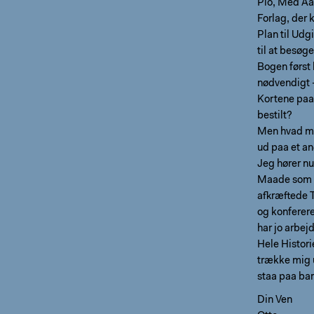
Pio, Med Aa
Forlag, der 
Plan til Udg
til at besøg
Bogen først 
nødvendigt -
Kortene paa 
bestilt?
Men hvad men
ud paa et an
Jeg hører n
Maade som di
afkræftede T
og konferere
har jo arbej
Hele Histori
trække mig 
staa paa ba
Din Ven