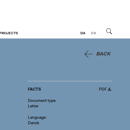
 PROJECTS
DA
EN
Search
BACK
FACTS
PDF
Document type
Letter
Language
Dansk