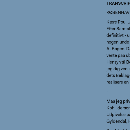
TRANSCRIP
KØBENHAVN 
Kære Poul Ut
Efter Samtal
definitivt -
nogenlunde r
A. Bogen. Da
vente paa ub
Hensyn til 
jeg dig venl
dets Beklage
realisere e
-
Maa jeg priv
Kbh., derso
Udgivelse p
Gyldendal, 