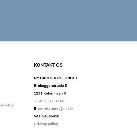
KONTAKT OS
NY CARLSBERGFONDET
Brolæggerstræde 5
1211 København K
T
+45 33 11 37 65
deriksborg
E
sekretariatet@ncf.dk
VAT: 54065418
Privacy policy