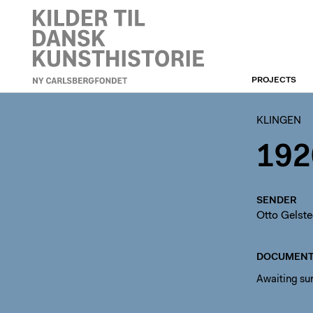
PROJECTS
KLINGEN
KLINGEN
192
SENDER
Otto Gelst
DOCUMENT
Awaiting s