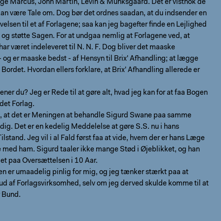
ge Marcus, John Martin, Levin & Munksgaard. Det er vistnok de
kan være Tale om. Dog bør det ordnes saadan, at du indsender en
ivelsen til et af Forlagene; saa kan jeg bagefter finde en Lejlighed
e og støtte Sagen. For at undgaa nemlig at Forlagene ved, at
har været indeleveret til N. N. F. Dog bliver det maaske
 og er maaske bedst - af Hensyn til Brix' Afhandling; at lægge
Bordet. Hvordan ellers forklare, at Brix' Afhandling allerede er
er du? Jeg er Rede til at gøre alt, hvad jeg kan for at faa Bogen
det Forlag.
u, at det er Meningen at behandle Sigurd Swane paa samme
g. Det er en kedelig Meddelelse at gøre S.S. nu i hans
ilstand. Jeg vil i al Fald først faa at vide, hvem der er hans Læge
 med ham. Sigurd taaler ikke mange Stød i Øjeblikket, og han
det paa Oversættelsen i 10 Aar.
en er umaadelig pinlig for mig, og jeg tænker stærkt paa at
ud af Forlagsvirksomhed, selv om jeg derved skulde komme til at
r Bund.