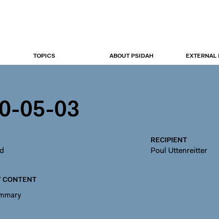
TOPICS
ABOUT PSIDAH
EXTERNAL
0-05-03
RECIPIENT
ed
Poul Uttenreitter
 CONTENT
ummary