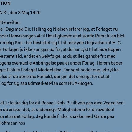
TION
K., den 3 Maj 1920
tenreitter.
e i Dag med Dir. Halling og Nielsen erfarer jeg, at Forlaget nu
 under Henvisningen
af
til Umuligheden af at skaffe Papir til en blot
imelig Pris - har besluttet sig til at udskyde Udgivelsen af H. C.
 Forlaget jo ikke kan gaa ud fra, at du har Lyst til at lade Bogen
estemt Tid, er det en Selvfølge, at du stilles ganske frit med
Bogens eventuelle Anbringelse paa et andet Forlag. Herom beder
igst tilstille Forlaget Meddelelse. Forlaget beder mig udtrykke
lse af de abnorme Forhold, der gør det umuligt for det at
n i og for sig saa udmærket Plan som HCA-Bogen.
at 1: takke dig for dit Besøg i Kbh. 2: tilbyde paa dine Vegne her i
m du ønsker det, at undersøge Mulighederne for en eventuel
aa et andet Forlag. Jeg kunde f. Eks. snakke med Garde paa
Hoffmann hos