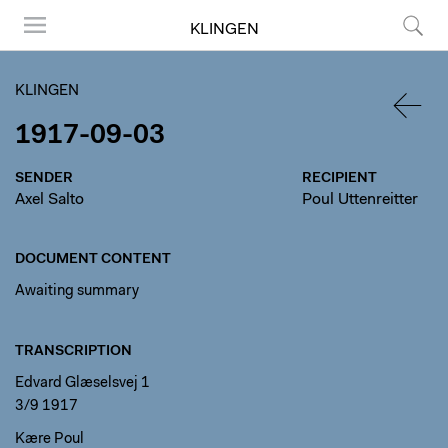
KLINGEN
Menu
Search
KLINGEN
1917-09-03
BACK
SENDER
RECIPIENT
Axel Salto
Poul Uttenreitter
DOCUMENT CONTENT
Awaiting summary
TRANSCRIPTION
Edvard Glæselsvej 1
3/9 1917
Kære Poul