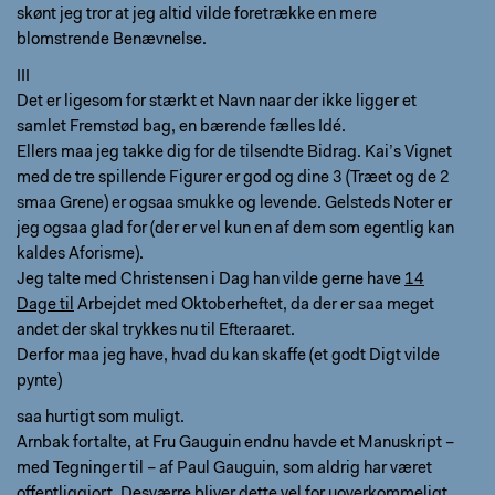
skønt jeg tror at jeg altid vilde foretrække en mere
blomstrende Benævnelse.
III
Det er ligesom for stærkt et Navn naar der ikke ligger et
samlet Fremstød bag, en bærende fælles Idé.
Ellers maa jeg takke dig for de tilsendte Bidrag. Kai’s Vignet
med de tre spillende Figurer er god og dine 3 (Træet og de 2
smaa Grene) er ogsaa smukke og levende. Gelsteds Noter er
jeg ogsaa glad for (der er vel kun en af dem som egentlig kan
kaldes Aforisme).
Jeg talte med Christensen i Dag han vilde gerne have
14
Dage til
Arbejdet med Oktoberheftet, da der er saa meget
andet der skal trykkes nu til Efteraaret.
Derfor maa jeg have, hvad du kan skaffe (et godt Digt vilde
pynte)
saa hurtigt som muligt.
Arnbak fortalte, at Fru Gauguin endnu havde et Manuskript –
med Tegninger til – af Paul Gauguin, som aldrig har været
offentliggjort. Desværre bliver dette vel for uoverkommeligt