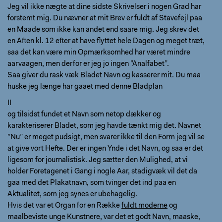
Jeg vil ikke nægte at dine sidste Skrivelser i nogen Grad har
forstemt mig. Du nævner at mit Brev er fuldt af Stavefejl paa
en Maade som ikke kan andet end saare mig. Jeg skrev det
en Aften kl. 12 efter at have flyttet hele Dagen og meget træt,
saa det kan være min Opmærksomhed har været mindre
aarvaagen, men derfor er jeg jo ingen ”Analfabet”.
Saa giver du rask væk Bladet Navn og kasserer mit. Du maa
huske jeg længe har gaaet med denne Bladplan
II
og tilsidst fundet et Navn som netop dækker og
karakteriserer Bladet, som jeg havde tænkt mig det. Navnet
”Nu” er meget pudsigt, men svarer ikke til den Form jeg vil se
at give vort Hefte. Der er ingen Ynde i det Navn, og saa er det
ligesom for journalistisk. Jeg sætter den Mulighed, at vi
holder Foretagenet i Gang i nogle Aar, stadigvæk vil det da
gaa med det Plakatnavn, som tvinger det ind paa en
Aktualitet, som jeg synes er ubehagelig.
Hvis det var et Organ for en Række
fuldt moderne
og
maalbeviste unge Kunstnere, var det et godt Navn, maaske,