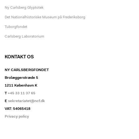
Ny Carlsberg Glyptotek
Det Nationalhistoriske Museum på Frederiksborg
Tuborgfondet
Carlsberg Laboratorium
KONTAKT OS
NY CARLSBERGFONDET
Brolæggerstræde 5
1211 København K
T
+45 33 11 37 65
E
sekretariatet@ncf.dk
VAT: 54065418
Privacy policy