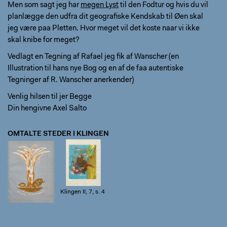
Men som sagt jeg har
megen Lyst
til den Fodtur og hvis du vil
planlægge den udfra dit geografiske Kendskab til Øen skal
jeg være paa Pletten. Hvor meget vil det koste naar vi ikke
skal knibe for meget?
Vedlagt en Tegning af Rafael jeg fik af Wanscher (en
Illustration til hans nye Bog og en af de faa autentiske
Tegninger af R. Wanscher anerkender)
Venlig hilsen til jer Begge
Din hengivne Axel Salto
OMTALTE STEDER I KLINGEN
Klingen II, 7,
Klingen II, 7, s. 4
forside