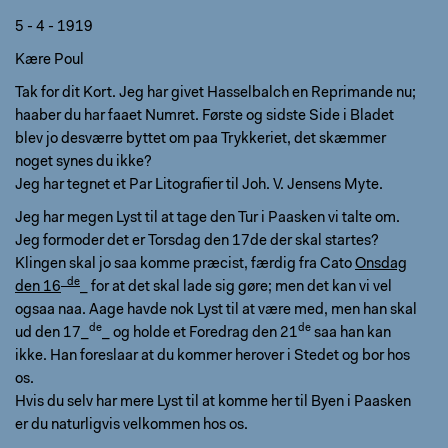
5 - 4 - 1919
Kære Poul
Tak for dit Kort. Jeg har givet Hasselbalch en Reprimande nu;
haaber du har faaet Numret. Første og sidste Side i Bladet
blev jo desværre byttet om paa Trykkeriet, det skæmmer
noget synes du ikke?
Jeg har tegnet et Par Litografier til Joh. V. Jensens Myte.
Jeg har megen Lyst til at tage den Tur i Paasken vi talte om.
Jeg formoder det er Torsdag den 17de der skal startes?
Klingen skal jo saa komme præcist, færdig fra Cato
Onsdag
_de
den 16
_ for at det skal lade sig gøre; men det kan vi vel
ogsaa naa. Aage havde nok Lyst til at være med, men han skal
de
de
ud den 17_
_ og holde et Foredrag den 21
saa han kan
ikke. Han foreslaar at du kommer herover i Stedet og bor hos
os.
Hvis du selv har mere Lyst til at komme her til Byen i Paasken
er du naturligvis velkommen hos os.