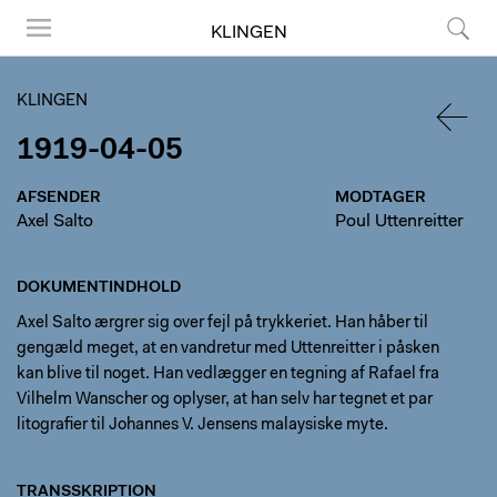
KLINGEN
Menu
Søg
KLINGEN
1919-04-05
TILBA
AFSENDER
MODTAGER
Axel Salto
Poul Uttenreitter
DOKUMENTINDHOLD
Axel Salto ærgrer sig over fejl på trykkeriet. Han håber til
gengæld meget, at en vandretur med Uttenreitter i påsken
kan blive til noget. Han vedlægger en tegning af Rafael fra
Vilhelm Wanscher og oplyser, at han selv har tegnet et par
litografier til Johannes V. Jensens malaysiske myte.
TRANSSKRIPTION