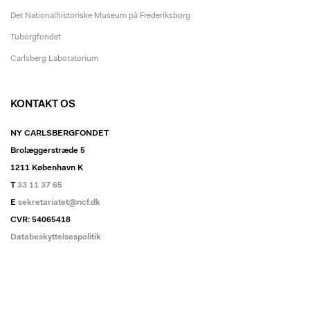
Det Nationalhistoriske Museum på Frederiksborg
Tuborgfondet
Carlsberg Laboratorium
KONTAKT OS
NY CARLSBERGFONDET
Brolæggerstræde 5
1211 København K
T
33 11 37 65
E
sekretariatet@ncf.dk
CVR: 54065418
Databeskyttelsespolitik