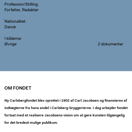
Profession/Stilling
Forfatter, Redaktør
Nationalitet
Dansk
I kilderne
Øvrige
2 dokumenter
OM FONDET
Ny Carlsbergfondet blev oprettet i 1902 af Carl Jacobsen og finansieres af
indtægterne fra hans andel i Carlsberg-bryggerierne. I dag arbejder fondet
fortsat med at realisere Jacobsens vision om at gøre kunsten tilgængelig
for det bredest mulige publikum.