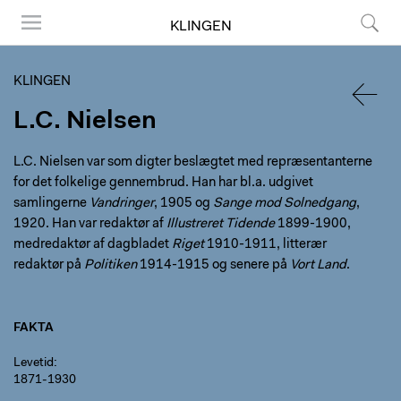
KLINGEN
Menu
Søg
KLINGEN
L.C. Nielsen
TILBA
L.C. Nielsen var som digter beslægtet med repræsentanterne
for det folkelige gennembrud. Han har bl.a. udgivet
samlingerne
Vandringer
, 1905 og
Sange mod Solnedgang
,
1920. Han var redaktør af
Illustreret Tidende
1899-1900,
medredaktør af dagbladet
Riget
1910-1911, litterær
redaktør på
Politiken
1914-1915 og senere på
Vort Land
.
FAKTA
Levetid
1871-1930