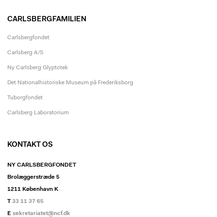
CARLSBERGFAMILIEN
Carlsbergfondet
Carlsberg A/S
Ny Carlsberg Glyptotek
Det Nationalhistoriske Museum på Frederiksborg
Tuborgfondet
Carlsberg Laboratorium
KONTAKT OS
NY CARLSBERGFONDET
Brolæggerstræde 5
1211 København K
T
33 11 37 65
E
sekretariatet@ncf.dk