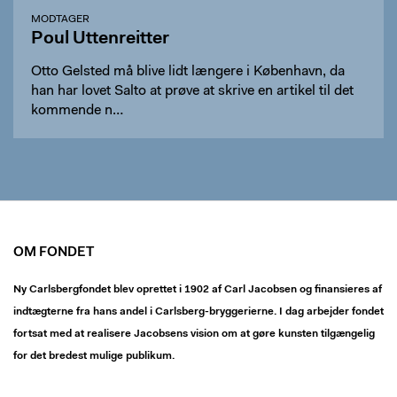
MODTAGER
Poul Uttenreitter
Otto Gelsted må blive lidt længere i København, da
han har lovet Salto at prøve at skrive en artikel til det
kommende n…
OM FONDET
Ny Carlsbergfondet blev oprettet i 1902 af Carl Jacobsen og finansieres af
indtægterne fra hans andel i Carlsberg-bryggerierne. I dag arbejder fondet
fortsat med at realisere Jacobsens vision om at gøre kunsten tilgængelig
for det bredest mulige publikum.