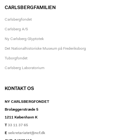
CARLSBERGFAMILIEN
Carlsbergfondet
Carlsberg A/S
Ny Carlsberg Glyptotek
Det Nationalhistoriske Museum på Frederiksborg
Tuborgfondet
Carlsberg Laboratorium
KONTAKT OS
NY CARLSBERGFONDET
Brolæggerstræde 5
1211 København K
T
33 11 37 65
E
sekretariatet@ncf.dk