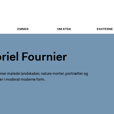
EMNER
OM KTDK
EKSTERNE
riel Fournier
nier malede landskaber, nature morter, portrætter og
er i moderat moderne form.