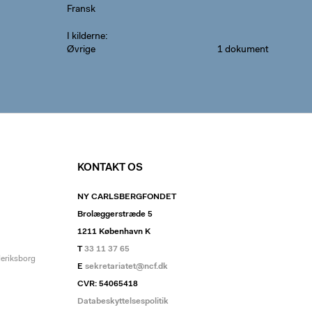
Fransk
I kilderne
Øvrige
1 dokument
KONTAKT OS
NY CARLSBERGFONDET
Brolæggerstræde 5
1211 København K
T
33 11 37 65
deriksborg
E
sekretariatet@ncf.dk
CVR: 54065418
Databeskyttelsespolitik