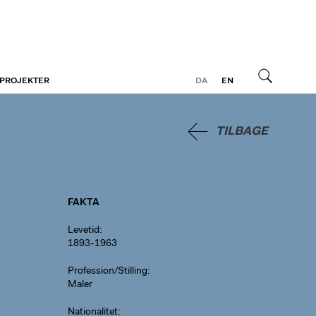
 PROJEKTER
DA
EN
Søg
TILBAGE
FAKTA
Levetid
1893-1963
Profession/Stilling
Maler
Nationalitet