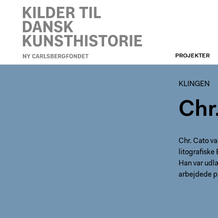
PROJEKTER
KLINGEN
KLINGEN
Chr
Chr. Cato va
litografiske
Han var udlæ
arbejdede på