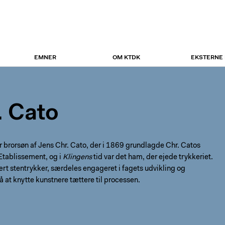
EMNER
OM KTDK
EKSTERNE
. Cato
r brorsøn af Jens Chr. Cato, der i 1869 grundlagde Chr. Catos
 Etablissement, og i
Klingens
tid var det ham, der ejede trykkeriet.
rt stentrykker, særdeles engageret i fagets udvikling og
 at knytte kunstnere tættere til processen.