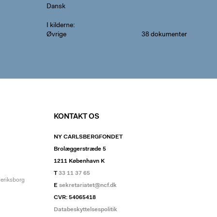
Dansk
I kilderne
Øvrige
38 dokumenter
KONTAKT OS
NY CARLSBERGFONDET
Brolæggerstræde 5
1211 København K
T
33 11 37 65
deriksborg
E
sekretariatet@ncf.dk
CVR: 54065418
Databeskyttelsespolitik