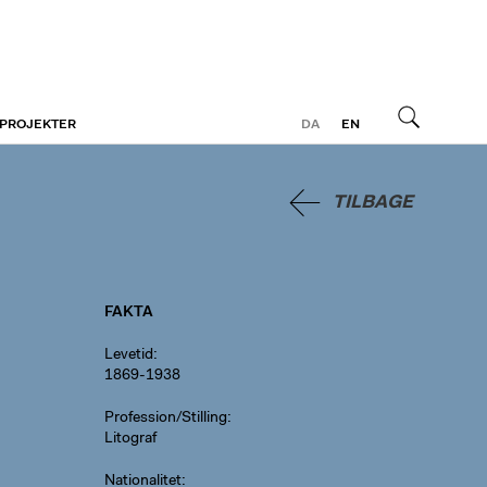
 PROJEKTER
DA
EN
Søg
TILBAGE
FAKTA
Levetid
1869-1938
Profession/Stilling
Litograf
Nationalitet