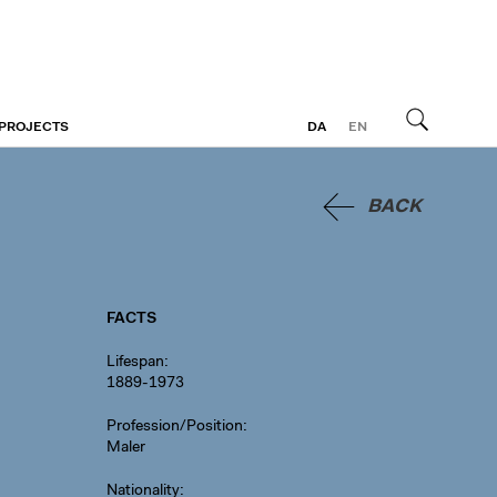
 PROJECTS
DA
EN
Search
BACK
FACTS
Lifespan
1889-1973
Profession/Position
Maler
Nationality