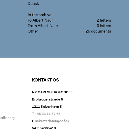
Dansk
In the archive
To Albert Naur
2 letters
From Albert Naur
6 letters
Other
26 documents
KONTAKT OS
NY CARLSBERGFONDET
Brolæggerstræde 5
1211 København K
T
+45 33 11 37 65
deriksborg
E
sekretariatet@ncf.dk
VAT: 54065418