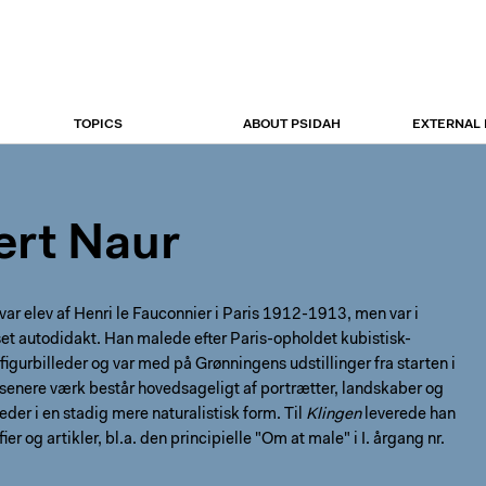
TOPICS
ABOUT PSIDAH
EXTERNAL
ert Naur
var elev af Henri le Fauconnier i Paris 1912-1913, men var i
 set autodidakt. Han malede efter Paris-opholdet kubistisk-
figurbilleder og var med på Grønningens udstillinger fra starten i
senere værk består hovedsageligt af portrætter, landskaber og
eder i en stadig mere naturalistisk form. Til
Klingen
leverede han
ier og artikler, bl.a. den principielle "Om at male" i I. årgang nr.