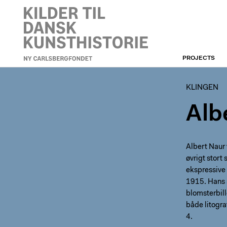
PROJECTS
KLINGEN
KLINGEN
Alb
Albert Naur 
øvrigt stort
ekspressive 
1915. Hans 
blomsterbill
både litograf
4.