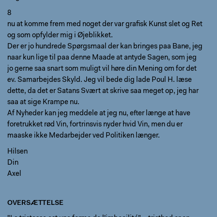
8
nu at komme frem med noget der var grafisk Kunst slet og Ret
og som opfylder mig i Øjeblikket.
Der er jo hundrede Spørgsmaal der kan bringes paa Bane, jeg
naar kun lige til paa denne Maade at antyde Sagen, som jeg
jo gerne saa snart som muligt vil høre din Mening om for det
ev. Samarbejdes Skyld. Jeg vil bede dig lade Poul H. læse
dette, da det er Satans Svært at skrive saa meget op, jeg har
saa at sige Krampe nu.
Af Nyheder kan jeg meddele at jeg nu, efter længe at have
foretrukket rød Vin, fortrinsvis nyder hvid Vin, men du er
maaske ikke Medarbejder ved Politiken længer.
Hilsen
Din
Axel
OVERSÆTTELSE