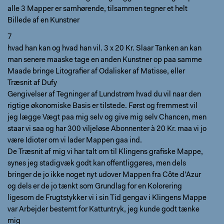
alle 3 Mapper er samhørende, tilsammen tegner et helt
Billede af en Kunstner
7
hvad han kan og hvad han vil. 3 x 20 Kr. Slaar Tanken an kan
man senere maaske tage en anden Kunstner op paa samme
Maade bringe Litografier af Odalisker af Matisse, eller
Træsnit af Dufy
Gengivelser af Tegninger af Lundstrøm hvad du vil naar den
rigtige økonomiske Basis er tilstede. Først og fremmest vil
jeg lægge Vægt paa mig selv og give mig selv Chancen, men
staar vi saa og har 300 viljeløse Abonnenter à 20 Kr. maa vi jo
være Idioter om vi lader Mappen gaa ind.
De Træsnit af mig vi har talt om til Klingens grafiske Mappe,
synes jeg stadigvæk godt kan offentliggøres, men dels
bringer de jo ikke noget nyt udover Mappen fra Côte d'Azur
og dels er de jo tænkt som Grundlag for en Kolorering
ligesom de Frugtstykker vi i sin Tid gengav i Klingens Mappe
var Arbejder bestemt for Kattuntryk, jeg kunde godt tænke
mig