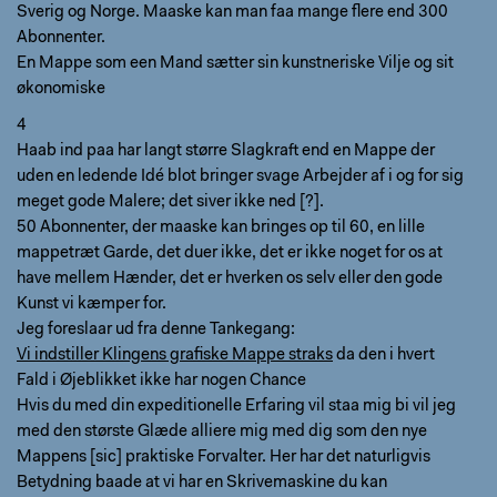
Sverig og Norge. Maaske kan man faa mange flere end 300
Abonnenter.
En Mappe som een Mand sætter sin kunstneriske Vilje og sit
økonomiske
4
Haab ind paa har langt større Slagkraft end en Mappe der
uden en ledende Idé blot bringer svage Arbejder af i og for sig
meget gode Malere; det siver ikke ned [?].
50 Abonnenter, der maaske kan bringes op til 60, en lille
mappetræt Garde, det duer ikke, det er ikke noget for os at
have mellem Hænder, det er hverken os selv eller den gode
Kunst vi kæmper for.
Jeg foreslaar ud fra denne Tankegang:
Vi indstiller Klingens grafiske Mappe straks
da den i hvert
Fald i Øjeblikket ikke har nogen Chance
Hvis du med din expeditionelle Erfaring vil staa mig bi vil jeg
med den største Glæde alliere mig med dig som den nye
Mappens [sic] praktiske Forvalter. Her har det naturligvis
Betydning baade at vi har en Skrivemaskine du kan