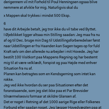
derigennem vil mit Forhold til Poul Henningsen ogsaa blive
nemmere at afvikle for mig. Naturligvis skal du
x Mappen skal trykkes i mindst 500 Eksp.
6
have dit Arbejde betalt, jeg tror ikke du vil tabe ved Byttet.
I Øjeblikket ligger altsaa min Stilling saadan: Jeg maa fra nu
af og til Dec. bruge min Dag til Udstillingsforberedelser først
naar Udstillingen er fra Haanden kan Sagen tages op for fuld
Kraft selv om den allerede nu arbejder i mit Hovede. Jeg har
bestilt 100 Visitkort paa Mappens Regning og har bestemt
mig til at være velklædt, forspist og paa Højde med enhver
Situation fra nu af.
Planen kan betragtes som en Kendsgerning som intet kan
rokke.
Jeg ved ikke hvordan du ser paa Situationen efter det
foranstaaende, som jeg slet ikke paa et Par Brevsider
tilnærmelsesvis formaar at skildre Glansen af.
Det er noget i Retning af det 1000 aarige Rige eller Folkenes
Forbund eller saadan noget. Jeg lægger Hovedvægten paa at