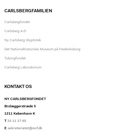
CARLSBERGFAMILIEN
Carlsbergfondet
Carlsberg A/S
Ny Carlsberg Glyptotek
Det Nationalhistoriske Museum på Frederiksborg
Tuborgfondet
Carlsberg Laboratorium
KONTAKT OS
NY CARLSBERGFONDET
Brolæggerstræde 5
1211 København K
T
33 11 37 65
E
sekretariatet@ncf.dk