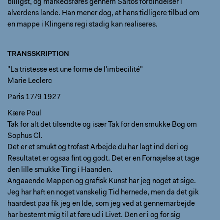
billigst, og markedsføres gennem Saltos forbindelser i
alverdens lande. Han mener dog, at hans tidligere tilbud om
en mappe i Klingens regi stadig kan realiseres.
TRANSSKRIPTION
"La tristesse est une forme de l'imbecilité"
Marie Leclerc
Paris 17/9 1927
Kære Poul
Tak for alt det tilsendte og især Tak for den smukke Bog om
Sophus Cl.
Det er et smukt og trofast Arbejde du har lagt ind deri og
Resultatet er ogsaa fint og godt. Det er en Fornøjelse at tage
den lille smukke Ting i Haanden.
Angaaende Mappen og grafisk Kunst har jeg noget at sige.
Jeg har haft en noget vanskelig Tid hernede, men da det gik
haardest paa fik jeg en Ide, som jeg ved at gennemarbejde
har bestemt mig til at føre ud i Livet. Den er i og for sig