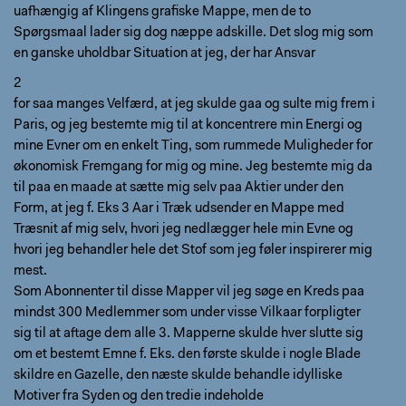
uafhængig af Klingens grafiske Mappe, men de to
Spørgsmaal lader sig dog næppe adskille. Det slog mig som
en ganske uholdbar Situation at jeg, der har Ansvar
2
for saa manges Velfærd, at jeg skulde gaa og sulte mig frem i
Paris, og jeg bestemte mig til at koncentrere min Energi og
mine Evner om en enkelt Ting, som rummede Muligheder for
økonomisk Fremgang for mig og mine. Jeg bestemte mig da
til paa en maade at sætte mig selv paa Aktier under den
Form, at jeg f. Eks 3 Aar i Træk udsender en Mappe med
Træsnit af mig selv, hvori jeg nedlægger hele min Evne og
hvori jeg behandler hele det Stof som jeg føler inspirerer mig
mest.
Som Abonnenter til disse Mapper vil jeg søge en Kreds paa
mindst 300 Medlemmer som under visse Vilkaar forpligter
sig til at aftage dem alle 3. Mapperne skulde hver slutte sig
om et bestemt Emne f. Eks. den første skulde i nogle Blade
skildre en Gazelle, den næste skulde behandle idylliske
Motiver fra Syden og den tredie indeholde