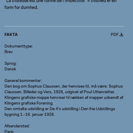
"La tristesse est une forme de l'imbecilité" = tristhed er en
form for dumhed.
FAKTA
PDF
Dokumenttype
Brev
Sprog
Dansk
Generel kommentar
Den bog om Sophus Claussen, der henvises til, må være: Sophus
Claussen. Billeder og Vers, 1928, udgivet af Poul Uttenreitter.
Klingens grafiske mappe henviser til rækken af mapper udsendt af
Klingens grafiske Forening.
Den omtalte udstilling er De 4's udstilling i Den frie Udstillings
bygning 1.-16. januar 1928.
Afsendersted
Paris