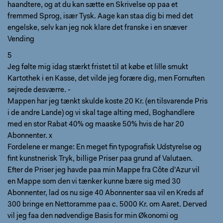
haandtere, og at du kan sætte en Skrivelse op paa et
fremmed Sprog, især Tysk. Aage kan staa dig bi med det
engelske, selv kan jeg nok klare det franske i en snæver
Vending
5
Jeg følte mig idag stærkt fristet til at købe et lille smukt
Kartothek i en Kasse, det vilde jeg forære dig, men Fornuften
sejrede desværre. -
Mappen har jeg tænkt skulde koste 20 Kr. (en tilsvarende Pris
i de andre Lande) og vi skal tage alting med, Boghandlere
med en stor Rabat 40% og maaske 50% hvis de har 20
Abonnenter. x
Fordelene er mange: En meget fin typografisk Udstyrelse og
fint kunstnerisk Tryk, billige Priser paa grund af Valutaen.
Efter de Priser jeg havde paa min Mappe fra Côte d'Azur vil
en Mappe som den vi tænker kunne bære sig med 30
Abonnenter, lad os nu sige 40 Abonnenter saa vil en Kreds af
300 bringe en Nettoramme paa c. 5000 Kr. om Aaret. Derved
vil jeg faa den nødvendige Basis for min Økonomi og