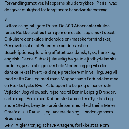
Forvandlingsmotiver. Mapperne skulde trykkes i Paris, hvad
der giver mulighed for langt finere haandværksmæssig
3
Udførelse og billigere Priser. De 300 Abonnenter skulde i
første Række skaffes frem gennem et stort og smukt opsat
Cirkulære der skulde indeholde en (maaske formindsket)
Gengivelse af et af Billederne og dernæst en
Subskriptionsopfordring affattet paa dansk, tysk, fransk og
engelsk. Denne Subsck[ulæselig bølgelinie]indbydelse skal
fordeles, ja saa at sige over hele Verden, og jeg vil i den
danske Tekst i hvert Fald nøje præcisere min Stilling. Jeg vil
med dette Cirk. og med mine Mapper søge Forbindelse med
en Række tyske Byer. Katalogen fra Leipzig er her en udm.
Vejleder. Jeg vil ev. selv rejse ned til Berlin Leipzig Dresden,
sætte mig i Forb. med Kobberstikkabinetter i Tyskland og
andre Steder, benytte Forbindelsen med Flechtheim Meïer
Graefe o. a. i Paris vil jeg lancere den og i London gennem
Brøchner.
Selv i Algier tror jeg at have Aftagere, for ikke at tale om