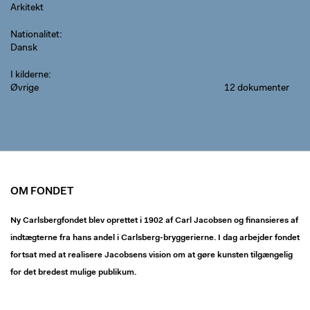
Arkitekt
Nationalitet
Dansk
I kilderne
Øvrige
12 dokumenter
OM FONDET
Ny Carlsbergfondet blev oprettet i 1902 af Carl Jacobsen og finansieres af
indtægterne fra hans andel i Carlsberg-bryggerierne. I dag arbejder fondet
fortsat med at realisere Jacobsens vision om at gøre kunsten tilgængelig
for det bredest mulige publikum.