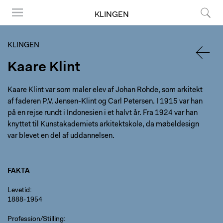
KLINGEN
Menu
Søg
KLINGEN
Kaare Klint
TILBA
Kaare Klint var som maler elev af Johan Rohde, som arkitekt
af faderen P.V. Jensen-Klint og Carl Petersen. I 1915 var han
på en rejse rundt i Indonesien i et halvt år. Fra 1924 var han
knyttet til Kunstakademiets arkitektskole, da møbeldesign
var blevet en del af uddannelsen.
FAKTA
Levetid
1888-1954
Profession/Stilling