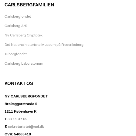
CARLSBERGFAMILIEN
Carlsbergfondet
Carlsberg A/S
Ny Carlsberg Glyptotek
Det Nationalhistoriske Museum på Frederiksborg
Tuborgfondet
Carlsberg Laboratorium
KONTAKT OS
NY CARLSBERGFONDET
Brolæggerstræde 5
1211 København K
T
33 11 37 65
E
sekretariatet@ncf.dk
CVR: 54065418