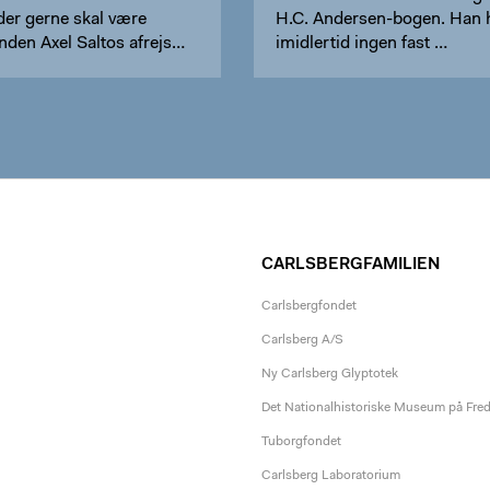
 der gerne skal være
H.C. Andersen-bogen. Han 
nden Axel Saltos afrejs…
imidlertid ingen fast …
CARLSBERGFAMILIEN
Carlsbergfondet
Carlsberg A/S
Ny Carlsberg Glyptotek
Det Nationalhistoriske Museum på Fre
Tuborgfondet
Carlsberg Laboratorium