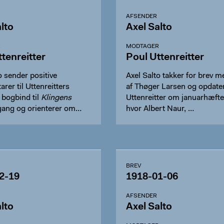
AFSENDER
lto
Axel Salto
R
MODTAGER
tenreitter
Poul Uttenreitter
o sender positive
Axel Salto takker for brev m
er til Uttenreitters
af Thøger Larsen og opdate
l bogbind til
Klingens
Uttenreitter om januarhæfte
rgang og orienterer om…
hvor Albert Naur, …
BREV
2-19
1918-01-06
AFSENDER
lto
Axel Salto