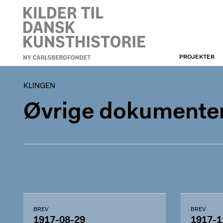
PROJEKTER
KLINGEN
KLINGEN
Øvrige dokumenter
BREV
BREV
1917-08-29
1917-1