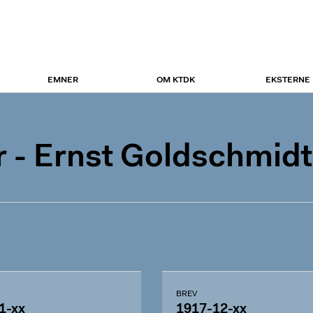
EMNER
OM KTDK
EKSTERNE
 - Ernst Goldschmidt
BREV
1-xx
1917-12-xx