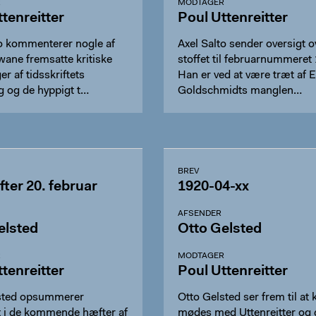
R
MODTAGER
tenreitter
Poul Uttenreitter
to kommenterer nogle af
Axel Salto sender oversigt o
wane fremsatte kritiske
stoffet til februarnummeret
er af tidsskriftets
Han er ved at være træt af E
g og de hyppigt t…
Goldschmidts manglen…
BREV
fter 20. februar
1920-04-xx
AFSENDER
elsted
Otto Gelsted
R
MODTAGER
tenreitter
Poul Uttenreitter
sted opsummerer
Otto Gelsted ser frem til at
t i de kommende hæfter af
mødes med Uttenreitter og 