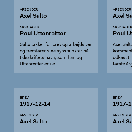
AFSENDER
AFSENDER
Axel Salto
Axel Sa
MODTAGER
MODTAGE
Poul Uttenreitter
Poul Ut
Salto takker for brev og arbejdsiver
Axel Salt
og fremfører sine synspunkter på
kommentar
tidsskriftets navn, som han og
udkast ti
Uttenreitter er ue…
første å
BREV
BREV
1917-12-14
1917-1
AFSENDER
AFSENDER
Axel Salto
Axel Sa