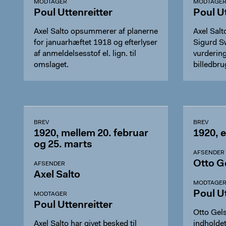
MODTAGER
MODTAGE
Poul Uttenreitter
Poul Ut
Axel Salto opsummerer af planerne
Axel Sal
for januarhæftet 1918 og efterlyser
Sigurd S
af anmeldelsesstof el. lign. til
vurdering
omslaget.
billedbru
BREV
BREV
1920, mellem 20. februar
1920, e
og 25. marts
AFSENDER
Otto G
AFSENDER
Axel Salto
MODTAGE
Poul Ut
MODTAGER
Poul Uttenreitter
Otto Gel
Axel Salto har givet besked til
indholde