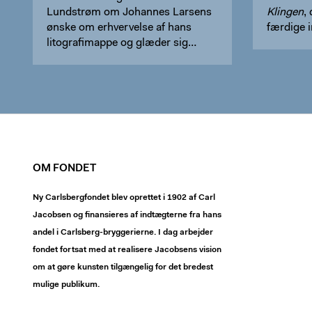
Lundstrøm om Johannes Larsens
Klingen
,
ønske om erhvervelse af hans
færdige i
litografimappe og glæder sig…
OM FONDET
Ny Carlsbergfondet blev oprettet i 1902 af Carl
Jacobsen og finansieres af indtægterne fra hans
andel i Carlsberg-bryggerierne. I dag arbejder
fondet fortsat med at realisere Jacobsens vision
om at gøre kunsten tilgængelig for det bredest
mulige publikum.