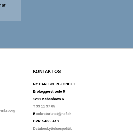
har
KONTAKT OS
NY CARLSBERGFONDET
Brolæggerstræde 5
1211 København K
T
33 11 37 65
deriksborg
E
sekretariatet@ncf.dk
CVR: 54065418
Databeskyttelsespolitik