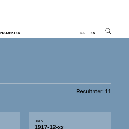
 PROJEKTER
DA
EN
Søg
Resultater: 11
BREV
1917-12-xx