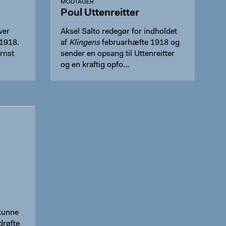
MODTAGER
Poul Uttenreitter
ver
Aksel Salto redegør for indholdet
 1918.
af
Klingens
februarhæfte 1918 og
rnst
sender en opsang til Uttenreitter
og en kraftig opfo…
 kunne
drøfte