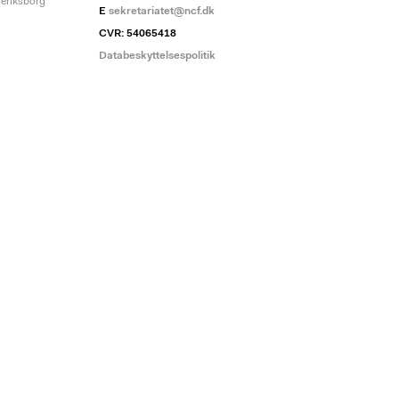
deriksborg
E
sekretariatet@ncf.dk
CVR: 54065418
Databeskyttelsespolitik