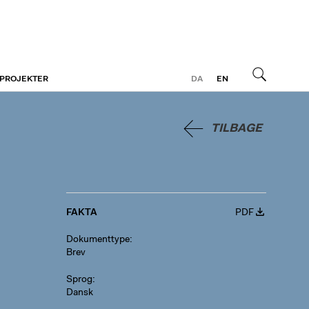
 PROJEKTER
DA
EN
Søg
TILBAGE
FAKTA
PDF
Dokumenttype
Brev
Sprog
Dansk