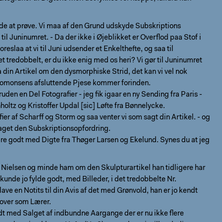
ade at prøve. Vi maa af den Grund udskyde Subskriptions
til Juninumret. - Da der ikke i Øjeblikket er Overflod paa Stof i
 foreslaa at vi til Juni udsender et Enkelthefte, og saa til
 tredobbelt, er du ikke enig med os heri? Vi gør til Juninumret
din Artikel om den dysmorphiske Strid, det kan vi vel nok
lomonsens afsluttende Pjese kommer forinden.
ruden en Del Fotografier - jeg fik igaar en ny Sending fra Paris -
holtz og Kristoffer Updal [sic] Løfte fra Bønnelycke.
fier af Scharff og Storm og saa venter vi som sagt din Artikel. - og
laget den Subskriptionsopfordring.
re godt med Digte fra Thøger Larsen og Ekelund. Synes du at jeg
ai Nielsen og minde ham om den Skulpturartikel han tidligere har
 kunde jo fylde godt, med Billeder, i det tredobbelte Nr.
lave en Notits til din Avis af det med Grønvold, han er jo kendt
 over som Lærer.
t med Salget af indbundne Aargange der er nu ikke flere