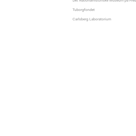
Det Nationalhistoriske Museum på Fre
Tuborgfondet
Carlsberg Laboratorium