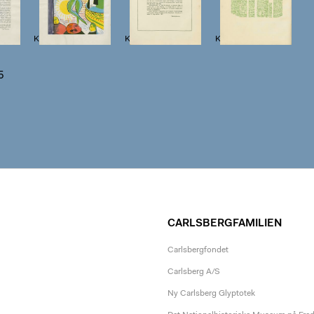
 10
Klingen II, 9, s. 11
Klingen II, 9, s. 14
Klingen II, 9, s. 15
15
CARLSBERGFAMILIEN
Carlsbergfondet
Carlsberg A/S
Ny Carlsberg Glyptotek