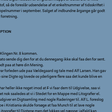
stof, så de foreslår udsendelse af et enkeltnummer af tidsskriftet i
trippelnummer i september. Salget af indbundne årgange går godt
 forretning.
PTION
a Klingen Nr. 8 kommen.
to sende dig den for at du dennegang ikke skal faa den for sent.
ndt paa at høre din Mening.
var forleden ude paa Vældegaard og tale med Alf Larsen. Han gav
e sine Digte og lovede os yderligere flere saa det kunde blive en
har heller ikke noget imod at
F
vi faar dem til Udgivelse, saa vi
et nok saaledes at vi i Stedet for en Mappe med Litografier el.
dgiver en Digtsamling med nogle Raderinger til. Alf L. foreslog
pe i Kristiania skulde forsøge at faa Munch til at lave nogle
itografier til Digtene men det lykkes vel næppe; ialfald kan