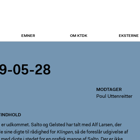
EMNER
OM KTDK
EKSTERNE
9-05-28
MODTAGER
Poul Uttenreitter
INDHOLD
8 er udkommet. Salto og Gelsted har talt med Alf Larsen, der
lle sine digte til rådighed for
Klingen
, så de foreslår udgivelse af
med digte i stedet for en grafisk mappe af Salto. Der er ikke