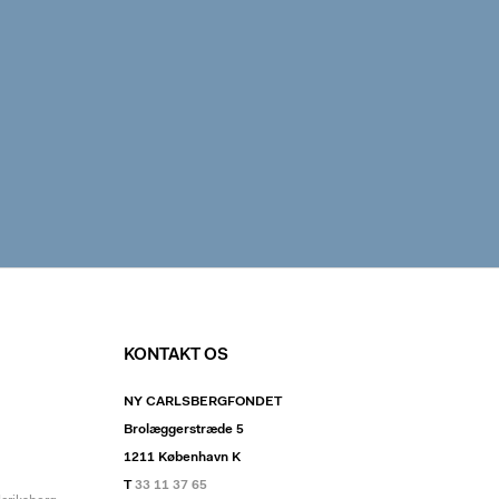
KONTAKT OS
NY CARLSBERGFONDET
Brolæggerstræde 5
1211 København K
T
33 11 37 65