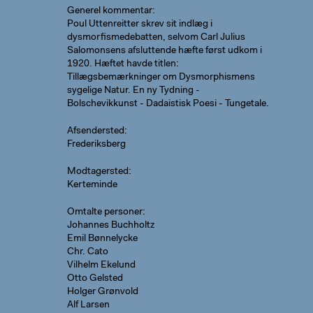
Generel kommentar
Poul Uttenreitter skrev sit indlæg i
dysmorfismedebatten, selvom Carl Julius
Salomonsens afsluttende hæfte først udkom i
1920. Hæftet havde titlen:
Tillægsbemærkninger om Dysmorphismens
sygelige Natur. En ny Tydning -
Bolschevikkunst - Dadaistisk Poesi - Tungetale.
Afsendersted
Frederiksberg
Modtagersted
Kerteminde
Omtalte personer
Johannes Buchholtz
Emil Bønnelycke
Chr. Cato
Vilhelm Ekelund
Otto Gelsted
Holger Grønvold
Alf Larsen