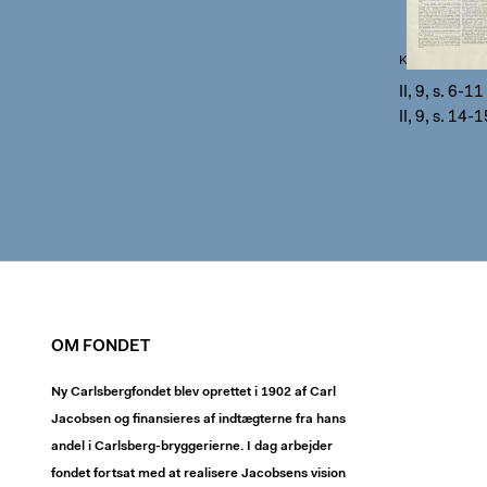
Klingen II, 9, s.
II, 9, s. 6-11
II, 9, s. 14-
OM FONDET
Ny Carlsbergfondet blev oprettet i 1902 af Carl
Jacobsen og finansieres af indtægterne fra hans
andel i Carlsberg-bryggerierne. I dag arbejder
fondet fortsat med at realisere Jacobsens vision