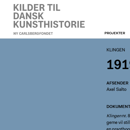
PROJEKTER
KLINGEN
KLINGEN
191
AFSENDER
Axel Salto
DOKUMENT
Klingen
nr. 
gerne vil sti
en pragtbog 