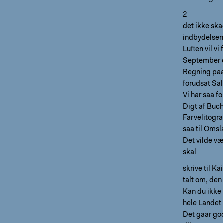
2
det ikke sk
indbydelsen 
Luften vil vi
September et
Regning paa 
forudsat Sa
Vi har saa fo
Digt af Buch
Farvelitogra
saa til Oms
Det vilde væ
skal
skrive til K
talt om, den
Kan du ikke 
hele Landet
Det gaar god