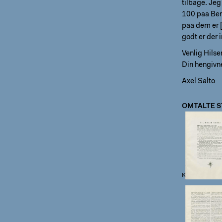
tilbage. Jeg 
100 paa Benen
paa dem er 
godt er der 
Venlig Hilse
Din hengivn
Axel Salto
OMTALTE S
Klingen II, 9, s.