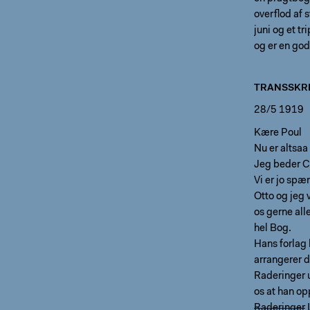
overflod af 
juni og et 
og er en god
TRANSSKRI
28/5 1919
Kære Poul
Nu er altsa
Jeg beder Ca
Vi er jo spæ
Otto og jeg 
os gerne all
hel Bog.
Hans forlag 
arrangerer d
Raderinger u
os at han op
Raderinger
L