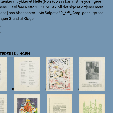
tænker vi trykker et Hefte (No 2) op saa kan vi stille yderligere
e. Da vi faar Netto 15 Kr. pr. Stk. vil det sige at vi tjener mere
den
[end] paa Abonnenter. Hvis Salget af 2_
_ Aarg. gaar lige saa
ingen Grund til Klage.
n
e
TEDER I KLINGEN
 6
Klingen II, 9, s. 7
Klingen II, 9, s. 8
Klingen II, 9, s. 9